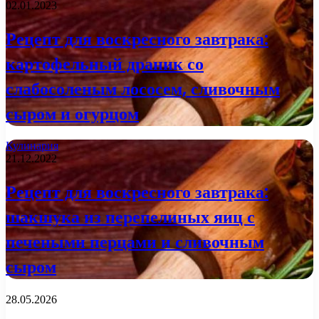
02.01.2023
Рецепт для воскресного завтрака:
картофельный драник со
слабосоленым лососем, сливочным
сыром и огурцом
Кулинария
21.12.2022
Рецепт для воскресного завтрака:
шакшука из перепелиных яиц с
печеными перцами и сливочным
сыром
28.05.2026