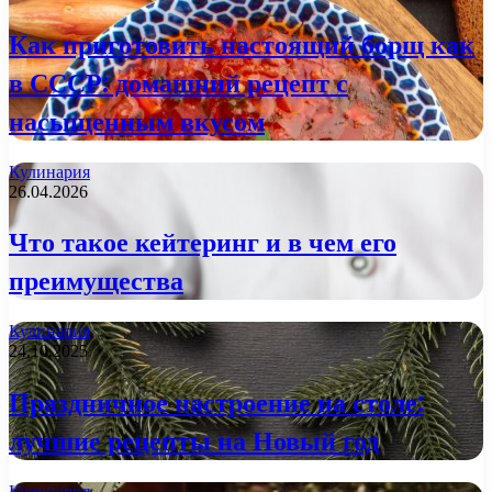
Как приготовить настоящий борщ как
в СССР: домашний рецепт с
насыщенным вкусом
Кулинария
26.04.2026
Что такое кейтеринг и в чем его
преимущества
Кулинария
24.10.2025
Праздничное настроение на столе:
лучшие рецепты на Новый год
Кулинария