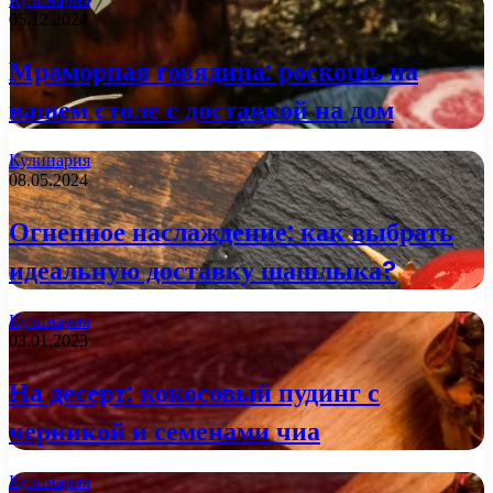
05.12.2024
Мраморная говядина: роскошь на
вашем столе с доставкой на дом
Кулинария
08.05.2024
Огненное наслаждение: как выбрать
идеальную доставку шашлыка?
Кулинария
03.01.2023
На десерт: кокосовый пудинг с
черникой и семенами чиа
Кулинария