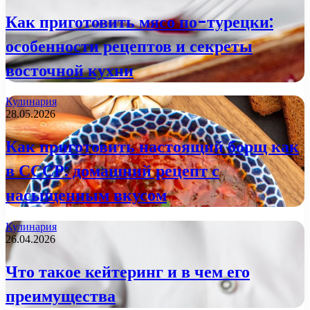
Как приготовить мясо по-турецки:
особенности рецептов и секреты
восточной кухни
Кулинария
28.05.2026
Как приготовить настоящий борщ как
в СССР: домашний рецепт с
насыщенным вкусом
Кулинария
26.04.2026
Что такое кейтеринг и в чем его
преимущества