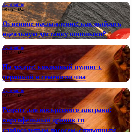
Кулинария
08.05.2024
Огненное наслаждение: как выбрать
идеальную доставку шашлыка?
Кулинария
03.01.2023
На десерт: кокосовый пудинг с
черникой и семенами чиа
Кулинария
02.01.2023
Рецепт для воскресного завтрака:
картофельный драник со
слабосоленым лососем, сливочным