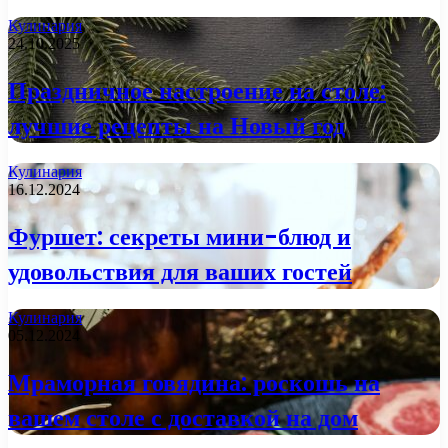
Кулинария
24.10.2025
Праздничное настроение на столе:
лучшие рецепты на Новый год
Кулинария
16.12.2024
Фуршет: секреты мини-блюд и
удовольствия для ваших гостей
Кулинария
05.12.2024
Мраморная говядина: роскошь на
вашем столе с доставкой на дом