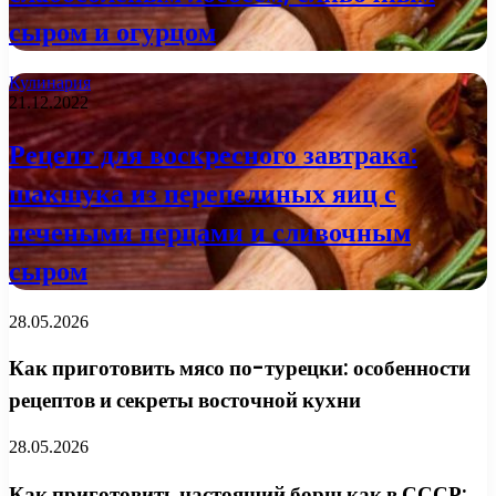
сыром и огурцом
Кулинария
21.12.2022
Рецепт для воскресного завтрака:
шакшука из перепелиных яиц с
печеными перцами и сливочным
сыром
28.05.2026
Как приготовить мясо по-турецки: особенности
рецептов и секреты восточной кухни
28.05.2026
Как приготовить настоящий борщ как в СССР: