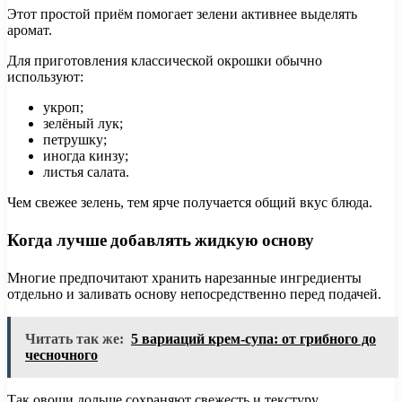
Этот простой приём помогает зелени активнее выделять
аромат.
Для приготовления классической окрошки обычно
используют:
укроп;
зелёный лук;
петрушку;
иногда кинзу;
листья салата.
Чем свежее зелень, тем ярче получается общий вкус блюда.
Когда лучше добавлять жидкую основу
Многие предпочитают хранить нарезанные ингредиенты
отдельно и заливать основу непосредственно перед подачей.
Читать так же:
5 вариаций крем-супа: от грибного до
чесночного
Так овощи дольше сохраняют свежесть и текстуру.