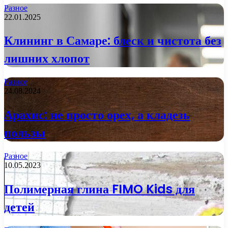
Разное
22.01.2025
Клининг в Самаре: блеск и чистота без
лишних хлопот
Разное
24.08.2024
Арахис: не просто орех, а кладезь
пользы
Разное
10.05.2023
Полимерная глина FIMO Kids для
детей