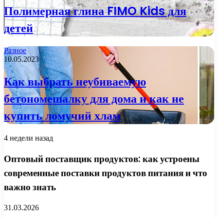
Полимерная глина FIMO Kids для
детей
Разное
10.05.2023
Как выбрать неубиваемую
бетономешалку для дома и как не
купить ломучий хлам
4 недели назад
Оптовый поставщик продуктов: как устроены
современные поставки продуктов питания и что
важно знать
31.03.2026