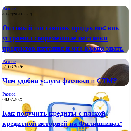
Разное
4 недели назад
Оптовый поставщик продуктов: как
устроены современные поставки
продуктов питания и что важно знать
Разное
31.03.2026
Чем удобна услуга фасовки и СТМ?
Разное
08.07.2025
Как получить кредиты с плохой
кредитной историей на Филиппинах: