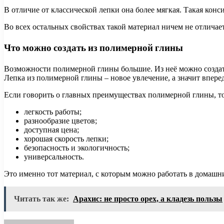
В отличие от классической лепки она более мягкая. Такая кон
Во всех остальных свойствах такой материал ничем не отличает
Что можно создать из полимерной глины
Возможности полимерной глины большие. Из неё можно создать
Лепка из полимерной глины – новое увлечение, а значит впере
Если говорить о главных преимуществах полимерной глины, то
легкость работы;
разнообразие цветов;
доступная цена;
хорошая скорость лепки;
безопасность и экологичность;
универсальность.
Это именно тот материал, с которым можно работать в домашн
Читать так же:
Арахис: не просто орех, а кладезь пользы