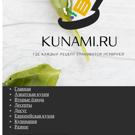
Поиск...
Главная
Азиатская кухня
Вторые блюда
Десерты
Досуг
Европейская кухня
Кулинария
Разное