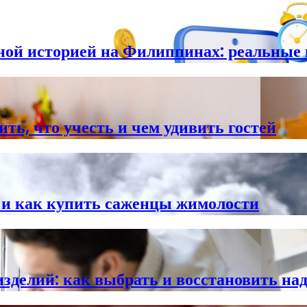
тной историей на Филиппинах: реальные
ть, что учесть и чем удивить гостей
е и как купить саженцы жимолости
зделий: как выбрать и восстановить на