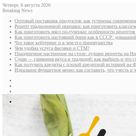
Четверг, 6 августа 2026
Breaking News
Оптовый поставщик продуктов: как устроены современны
Рецепт традиционной окрошки: как приготовить классич
Как приготовить мясо по-турецки: особенности рецептов
Как приготовить настоящий борщ как в СССР: домашни
Что такое кейтеринг и в чем его преимущества
Чем удобна услуга фасовки и СТМ?
Праздничное настроение на столе: лучшие рецепты на Н
Суши — гармония вкуса и традиций: как выбрать и что с
Как получить кредиты с плохой кредитной историей на 
Идеальное фуршетное меню: как составить, что учесть и 
Sidebar
Случайная
статья
Log
In
Меню