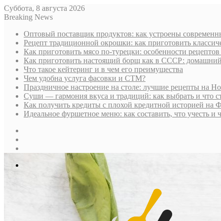
Суббота, 8 августа 2026
Breaking News
Оптовый поставщик продуктов: как устроены современны
Рецепт традиционной окрошки: как приготовить классич
Как приготовить мясо по-турецки: особенности рецептов
Как приготовить настоящий борщ как в СССР: домашни
Что такое кейтеринг и в чем его преимущества
Чем удобна услуга фасовки и СТМ?
Праздничное настроение на столе: лучшие рецепты на Н
Суши — гармония вкуса и традиций: как выбрать и что с
Как получить кредиты с плохой кредитной историей на 
Идеальное фуршетное меню: как составить, что учесть и 
Sidebar
Случайная
статья
Log
In
Меню