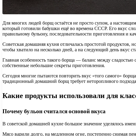
Для многих людей борщ остаётся не просто супом, а настоящ
который готовили бабушки ещё во времена СССР. Его вкус сло
правильному бульону, последовательности приготовления и ка
Советская домашняя кухня отличалась простотой продуктов, н
чтобы хватило на несколько дней, а на следующий день вкус с
Главная особенность такого борща — баланс между сладостью 
собственные небольшие секреты приготовления.
Сегодня многие пытаются повторить вкус «того самого» борщ
традиционный домашний борщ требует неторопливого подхода
Какие продукты использовали для кла
Почему бульон считался основой вкуса
В советской домашней кухне большое значение уделялось именн
Мясо варили долго, на медленном огне, постепенно снимая пе