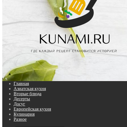
Поиск...
Главная
Азиатская кухня
Вторые блюда
Десерты
Досуг
Европейская кухня
Кулинария
Разное