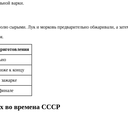
льной варки.
рюлю сырыми. Лук и морковь предварительно обжаривали, а зате
м.
приготовления
ьно
лиже к концу
 зажарке
 финале
ях во времена СССР