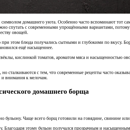
им символом домашнего уюта. Особенно часто вспоминают тот с
жно спутать с современными упрощёнными вариантами, потому ч
честву овощей.
о при этом блюда получались сытными и глубокими по вкусу. Б
тановился ещё насыщеннее.
свёклы, кислинкой томатов, ароматом мяса и насыщенностью ов
а, но сталкиваются с тем, что современные рецепты часто ока
 и внимания к мелочам.
ссического домашнего борща
о бульону. Чаще всего борщ готовили на говядине, свинине или 
ну. Благодаря этому бульон получался прозрачным и насыщенным