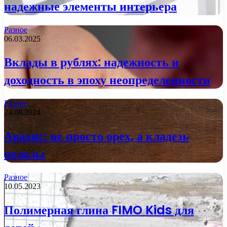
надежные элементы интерьера
Разное
06.03.2025
Вклады в рублях: надежность и
доходность в эпоху неопределенности
Разное
24.08.2024
Арахис: не просто орех, а кладезь
пользы
Разное
10.05.2023
Полимерная глина FIMO Kids для