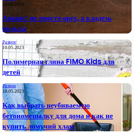
24.08.2024
Арахис: не просто орех, а кладезь
пользы
Разное
10.05.2023
Полимерная глина FIMO Kids для
детей
Разное
10.05.2023
Как выбрать неубиваемую
бетономешалку для дома и как не
купить ломучий хлам