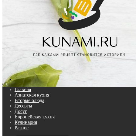
Поиск...
Главная
Азиатская кухня
Вторые блюда
Десерты
Досуг
Европейская кухня
Кулинария
Разное