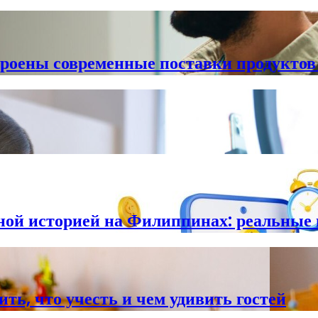
роены современные поставки продуктов 
тной историей на Филиппинах: реальные
ть, что учесть и чем удивить гостей