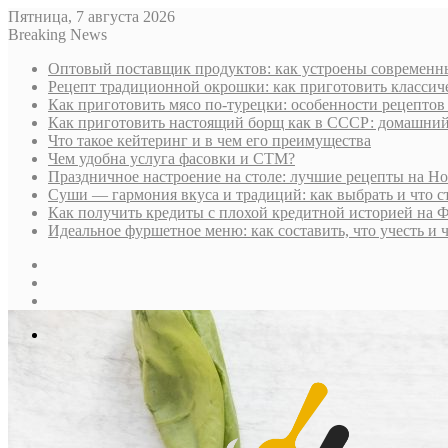
Пятница, 7 августа 2026
Breaking News
Оптовый поставщик продуктов: как устроены современны
Рецепт традиционной окрошки: как приготовить классич
Как приготовить мясо по-турецки: особенности рецептов
Как приготовить настоящий борщ как в СССР: домашни
Что такое кейтеринг и в чем его преимущества
Чем удобна услуга фасовки и СТМ?
Праздничное настроение на столе: лучшие рецепты на Н
Суши — гармония вкуса и традиций: как выбрать и что с
Как получить кредиты с плохой кредитной историей на 
Идеальное фуршетное меню: как составить, что учесть и 
Sidebar
Случайная
статья
Log
In
Меню