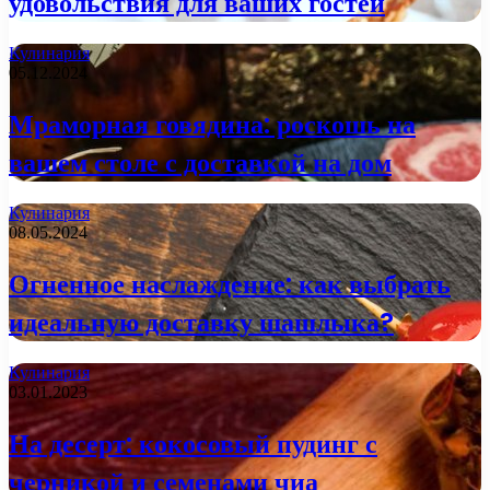
удовольствия для ваших гостей
Кулинария
05.12.2024
Мраморная говядина: роскошь на
вашем столе с доставкой на дом
Кулинария
08.05.2024
Огненное наслаждение: как выбрать
идеальную доставку шашлыка?
Кулинария
03.01.2023
На десерт: кокосовый пудинг с
черникой и семенами чиа