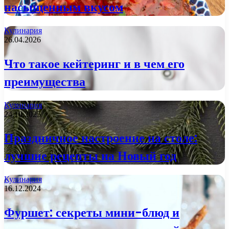
насыщенным вкусом
Кулинария
26.04.2026
Что такое кейтеринг и в чем его
преимущества
Кулинария
24.10.2025
Праздничное настроение на столе:
лучшие рецепты на Новый год
Кулинария
16.12.2024
Фуршет: секреты мини-блюд и