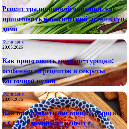
Рецепт традиционной окрошки: как
приготовить классический летний суп
дома
Кулинария
28.05.2026
Как приготовить мясо по-турецки:
особенности рецептов и секреты
восточной кухни
Кулинария
28.05.2026
Как приготовить настоящий борщ как
в СССР: домашний рецепт с