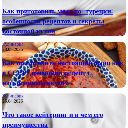
Как приготовить мясо по-турецки:
особенности рецептов и секреты
восточной кухни
Кулинария
28.05.2026
Как приготовить настоящий борщ как
в СССР: домашний рецепт с
насыщенным вкусом
Кулинария
26.04.2026
Что такое кейтеринг и в чем его
преимущества