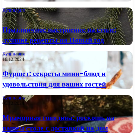
Кулинария
24.10.2025
Праздничное настроение на столе:
лучшие рецепты на Новый год
Кулинария
16.12.2024
Фуршет: секреты мини-блюд и
удовольствия для ваших гостей
Кулинария
05.12.2024
Мраморная говядина: роскошь на
вашем столе с доставкой на дом