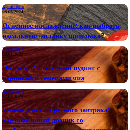
Кулинария
08.05.2024
Огненное наслаждение: как выбрать
идеальную доставку шашлыка?
Кулинария
03.01.2023
На десерт: кокосовый пудинг с
черникой и семенами чиа
Кулинария
02.01.2023
Рецепт для воскресного завтрака:
картофельный драник со