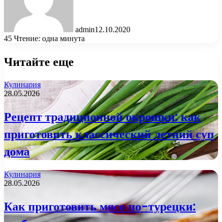
admin
12.10.2020
45
Чтение: одна минута
Читайте еще
Кулинария
28.05.2026
Рецепт традиционной окрошки: как
приготовить классический летний суп
дома
Кулинария
28.05.2026
Как приготовить мясо по-турецки: