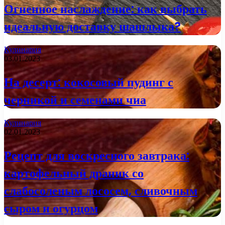
Огненное наслаждение: как выбрать
идеальную доставку шашлыка?
Кулинария
03.01.2023
На десерт: кокосовый пудинг с
черникой и семенами чиа
Кулинария
02.01.2023
Рецепт для воскресного завтрака:
картофельный драник со
слабосоленым лососем, сливочным
сыром и огурцом