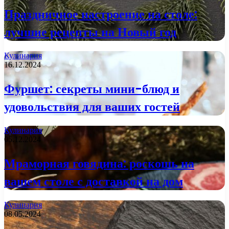
Праздничное настроение на столе:
лучшие рецепты на Новый год
Кулинария
16.12.2024
Фуршет: секреты мини-блюд и
удовольствия для ваших гостей
Кулинария
05.12.2024
Мраморная говядина: роскошь на
вашем столе с доставкой на дом
Кулинария
08.05.2024