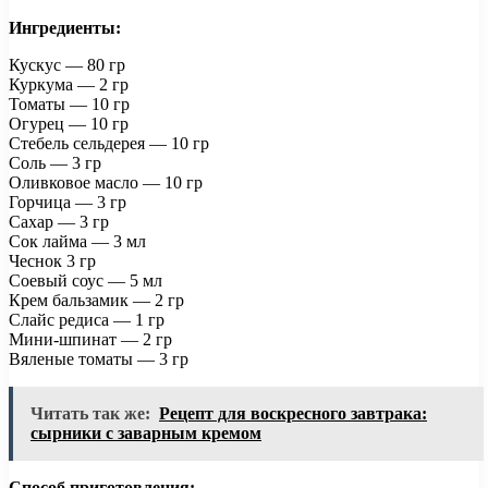
Ингредиенты:
Кускус — 80 гр
Куркума — 2 гр
Томаты — 10 гр
Огурец — 10 гр
Стебель сельдерея — 10 гр
Соль — 3 гр
Оливковое масло — 10 гр
Горчица — 3 гр
Сахар — 3 гр
Сок лайма — 3 мл
Чеснок 3 гр
Соевый соус — 5 мл
Крем бальзамик — 2 гр
Слайс редиса — 1 гр
Мини-шпинат — 2 гр
Вяленые томаты — 3 гр
Читать так же:
Рецепт для воскресного завтрака:
сырники с заварным кремом
Способ приготовления: