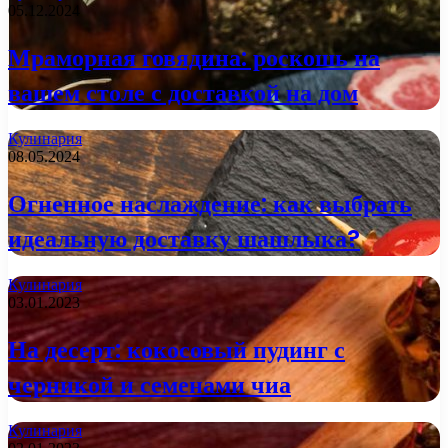
05.12.2024
Мраморная говядина: роскошь на
вашем столе с доставкой на дом
Кулинария
08.05.2024
Огненное наслаждение: как выбрать
идеальную доставку шашлыка?
Кулинария
03.01.2023
На десерт: кокосовый пудинг с
черникой и семенами чиа
Кулинария