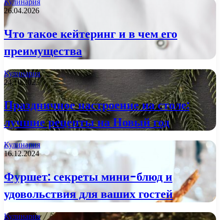
Кулинария
26.04.2026
Что такое кейтеринг и в чем его
преимущества
Кулинария
24.10.2025
Праздничное настроение на столе:
лучшие рецепты на Новый год
Кулинария
16.12.2024
Фуршет: секреты мини-блюд и
удовольствия для ваших гостей
Кулинария