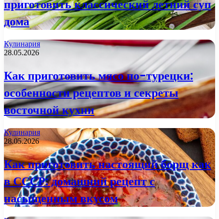
приготовить классический летний суп
дома
Кулинария
28.05.2026
Как приготовить мясо по-турецки:
особенности рецептов и секреты
восточной кухни
Кулинария
28.05.2026
Как приготовить настоящий борщ как
в СССР: домашний рецепт с
насыщенным вкусом