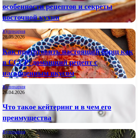
особенности рецептов и секреты
восточной кухни
Кулинария
28.05.2026
Как приготовить настоящий борщ как
в СССР: домашний рецепт с
насыщенным вкусом
Кулинария
26.04.2026
Что такое кейтеринг и в чем его
преимущества
Кулинария
24.10.2025