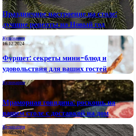
Праздничное настроение на столе:
лучшие рецепты на Новый год
Кулинария
16.12.2024
Фуршет: секреты мини-блюд и
удовольствия для ваших гостей
Кулинария
05.12.2024
Мраморная говядина: роскошь на
вашем столе с доставкой на дом
Кулинария
08.05.2024