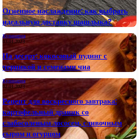
Огненное наслаждение: как выбрать
идеальную доставку шашлыка?
Кулинария
03.01.2023
На десерт: кокосовый пудинг с
черникой и семенами чиа
Кулинария
02.01.2023
Рецепт для воскресного завтрака:
картофельный драник со
слабосоленым лососем, сливочным
сыром и огурцом