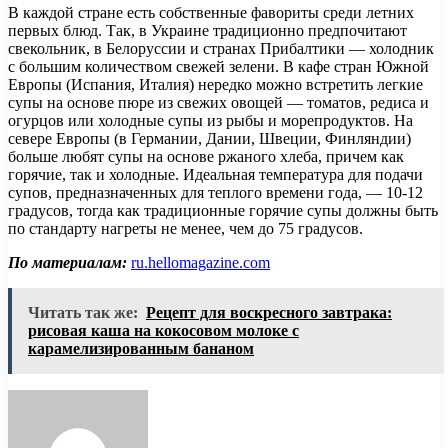
В каждой стране есть собственные фавориты среди летних
первых блюд. Так, в Украине традиционно предпочитают
свекольник, в Белоруссии и странах Прибалтики — холодник
с большим количеством свежей зелени. В кафе стран Южной
Европы (Испания, Италия) нередко можно встретить легкие
супы на основе пюре из свежих овощей — томатов, редиса и
огурцов или холодные супы из рыбы и морепродуктов. На
севере Европы (в Германии, Дании, Швеции, Финляндии)
больше любят супы на основе ржаного хлеба, причем как
горячие, так и холодные. Идеальная температура для подачи
супов, предназначенных для теплого времени года, — 10-12
градусов, тогда как традиционные горячие супы должны быть
по стандарту нагреты не менее, чем до 75 градусов.
По материалам:
ru.hellomagazine.com
Читать так же:
Рецепт для воскресного завтрака:
рисовая каша на кокосовом молоке с
карамелизированным бананом