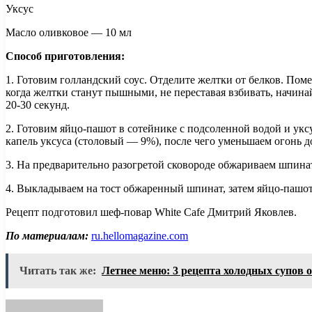
Уксус
Масло оливковое — 10 мл
Способ приготовления:
1. Готовим голландский соус. Отделите желтки от белков. Пом
когда желтки станут пышными, не переставая взбивать, начинай
20-30 секунд.
2. Готовим яйцо-пашот в сотейнике с подсоленной водой и укс
капель уксуса (столовый — 9%), после чего уменьшаем огонь 
3. На предварительно разогретой сковороде обжариваем шпина
4. Выкладываем на тост обжаренный шпинат, затем яйцо-пашо
Рецепт подготовил шеф-повар White Cafe Дмитрий Яковлев.
По материалам:
ru.hellomagazine.com
Читать так же:
Летнее меню: 3 рецепта холодных супов 