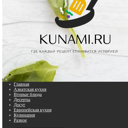
Поиск...
Главная
Азиатская кухня
Вторые блюда
Десерты
Досуг
Европейская кухня
Кулинария
Разное