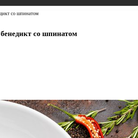
едикт со шпинатом
о-бенедикт со шпинатом