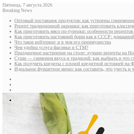
Пятница, 7 августа 2026
Breaking News
Оптовый поставщик продуктов: как устроены современны
Рецепт традиционной окрошки: как приготовить классич
Как приготовить мясо по-турецки: особенности рецептов
Как приготовить настоящий борщ как в СССР: домашни
Что такое кейтеринг и в чем его преимущества
Чем удобна услуга фасовки и СТМ?
Праздничное настроение на столе: лучшие рецепты на Н
Суши — гармония вкуса и традиций: как выбрать и что с
Как получить кредиты с плохой кредитной историей на 
Идеальное фуршетное меню: как составить, что учесть и 
Sidebar
Случайная
статья
Log
In
Меню