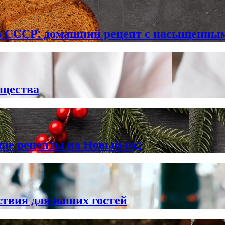
в СССР: домашний рецепт с насыщенны
ущества
шие рецепты на Новый год
твия для ваших гостей