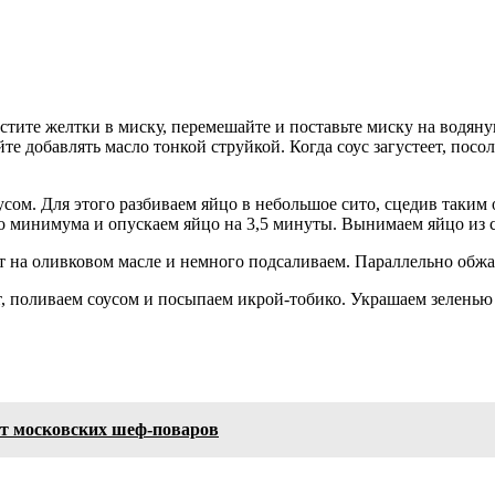
естите желтки в миску, перемешайте и поставьте миску на водян
те добавлять масло тонкой струйкой. Когда соус загустеет, посо
усом. Для этого разбиваем яйцо в небольшое сито, сцедив таки
до минимума и опускаем яйцо на 3,5 минуты. Вынимаем яйцо из 
т на оливковом масле и немного подсаливаем. Параллельно обжа
т, поливаем соусом и посыпаем икрой-тобико. Украшаем зеленью
от московских шеф-поваров