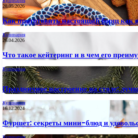
Кулинария
28.05.2026
Как приготовить настоящий борщ как 
Кулинария
26.04.2026
Что такое кейтеринг и в чем его преим
Кулинария
24.10.2025
Праздничное настроение на столе: луч
Кулинария
16.12.2024
Фуршет: секреты мини-блюд и удовольс
Кулинария