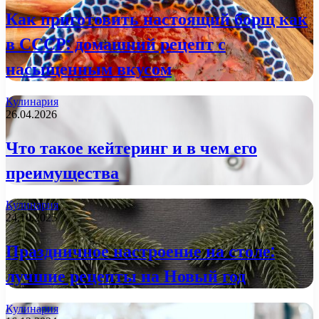
Как приготовить настоящий борщ как
в СССР: домашний рецепт с
насыщенным вкусом
Кулинария
26.04.2026
Что такое кейтеринг и в чем его
преимущества
Кулинария
24.10.2025
Праздничное настроение на столе:
лучшие рецепты на Новый год
Кулинария