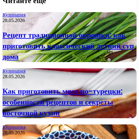
Читайте еще
Кулинария
28.05.2026
Рецепт традиционной окрошки: как
приготовить классический летний суп
дома
Кулинария
28.05.2026
Как приготовить мясо по-турецки:
особенности рецептов и секреты
восточной кухни
Кулинария
28.05.2026