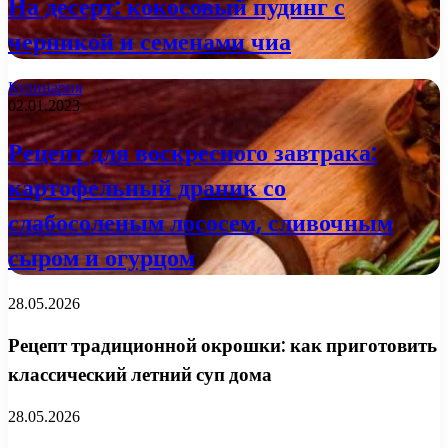
На десерт: кокосовый пудинг с
черникой и семенами чиа
Кулинария
02.01.2023
Рецепт для воскресного завтрака:
картофельный драник со
слабосоленым лососем, сливочным
сыром и огурцом
28.05.2026
Рецепт традиционной окрошки: как приготовить
классический летний суп дома
28.05.2026