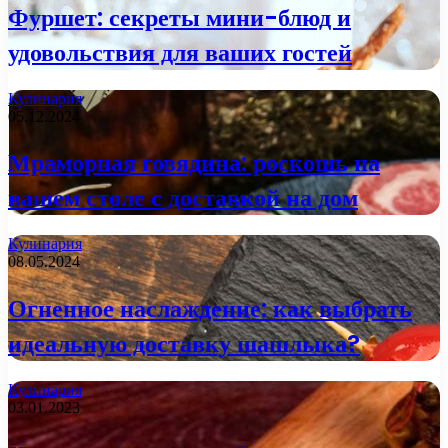
Фуршет: секреты мини-блюд и
удовольствия для ваших гостей
Кулинария
05.12.2024
Мраморная говядина: роскошь на
вашем столе с доставкой на дом
Кулинария
08.05.2024
Огненное наслаждение: как выбрать
идеальную доставку шашлыка?
Кулинария
03.01.2023