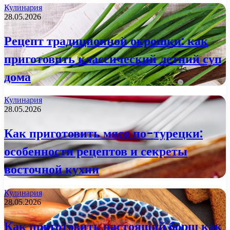
Кулинария
28.05.2026
Рецепт традиционной окрошки: как
приготовить классический летний суп
дома
Кулинария
28.05.2026
Как приготовить мясо по-турецки:
особенности рецептов и секреты
восточной кухни
Кулинария
28.05.2026
Как приготовить настоящий борщ как