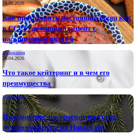
28.05.2026
Как приготовить настоящий борщ как
в СССР: домашний рецепт с
насыщенным вкусом
Кулинария
26.04.2026
Что такое кейтеринг и в чем его
преимущества
Кулинария
24.10.2025
Праздничное настроение на столе:
лучшие рецепты на Новый год