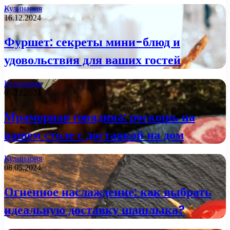
Кулинария
16.12.2024
Фуршет: секреты мини-блюд и
удовольствия для ваших гостей
Кулинария
05.12.2024
Мраморная говядина: роскошь на
вашем столе с доставкой на дом
Кулинария
08.05.2024
Огненное наслаждение: как выбрать
идеальную доставку шашлыка?