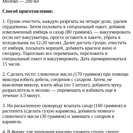
Молоко — 200 мл
Способ приготовления:
1. Груши очистить, каждую разрезать на четыре доли, удалив
сердцевины. Затем положить в специальный пакет, добавив
измельченный имбирь и сахар (80 граммов), — вакуумировать
(если нет вакууматора, просто оставить в пакете, убрать в
холодильник на 12-20 часов). Далее достать груши, очистить
от имбиря, посыпать корицей, добавить красное вино и
гвоздику. Тщательно все перемешать, переложить в
специальный пакет и вакуумировать. Дать промариноваться
15 часов.
2. Сделать тесто: сливочное масло (170 граммов) при помощи
миксера взбить добела, соединив с сахаром. Затем, не
выключая миксер, влить яйца (по 1 штуке), добавить муку,
разрыхлитель и молоко — перемешать и взбивать еще в
течение 3-5 минут.
3. На раскаленную сковороду всыпать сахар (160 граммов) и
растопить (сделать сухую карамель), добавить немного
сливочного масла (30 граммов) и замешать с сахаром в
карамель.
4. В форму для запекания красиво уложить грушу, сверху