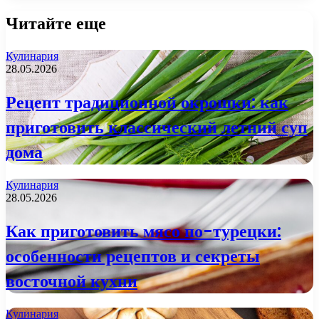
Читайте еще
Кулинария
28.05.2026
Рецепт традиционной окрошки: как
приготовить классический летний суп
дома
Кулинария
28.05.2026
Как приготовить мясо по-турецки:
особенности рецептов и секреты
восточной кухни
Кулинария