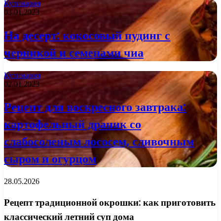
Кулинария
03.01.2023
На десерт: кокосовый пудинг с
черникой и семенами чиа
Кулинария
02.01.2023
Рецепт для воскресного завтрака:
картофельный драник со
слабосоленым лососем, сливочным
сыром и огурцом
28.05.2026
Рецепт традиционной окрошки: как приготовить
классический летний суп дома