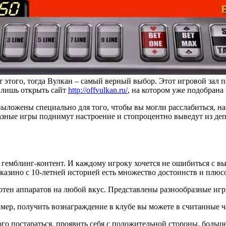
от этого, тогда Вулкан – самый верный выбор. Этот игровой зал
 лишь открыть сайт
http://offvulkan.ru/
, на котором уже подобрана
ыложены специально для того, чтобы вы могли расслабиться, на
азные игры поднимут настроение и стопроцентно выведут из деп
 гемблинг-контент. И каждому игроку хочется не ошибиться с в
казино с 10-летней историей есть множество достоинств и плюсо
сотен аппаратов на любой вкус. Представлены разнообразные и
ер, получить вознаграждение в клубе вы можете в считанные ча
о постараться, проявить себя с положительной стороны. больше