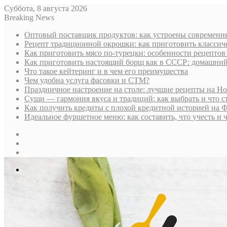
Суббота, 8 августа 2026
Breaking News
Оптовый поставщик продуктов: как устроены современны
Рецепт традиционной окрошки: как приготовить классич
Как приготовить мясо по-турецки: особенности рецептов
Как приготовить настоящий борщ как в СССР: домашни
Что такое кейтеринг и в чем его преимущества
Чем удобна услуга фасовки и СТМ?
Праздничное настроение на столе: лучшие рецепты на Н
Суши — гармония вкуса и традиций: как выбрать и что с
Как получить кредиты с плохой кредитной историей на 
Идеальное фуршетное меню: как составить, что учесть и 
Sidebar
Случайная
статья
Log
In
Меню