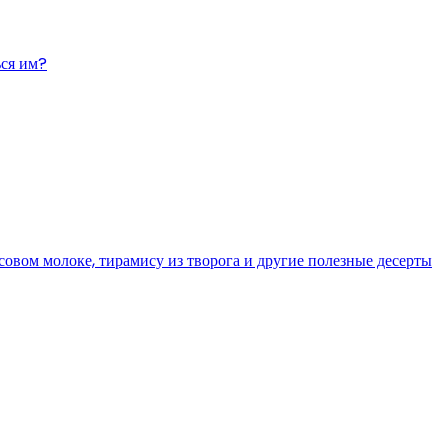
ься им?
исовом молоке, тирамису из творога и другие полезные десерты