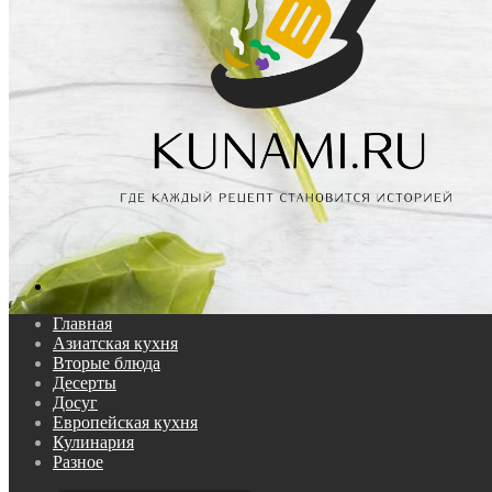
Поиск...
Главная
Азиатская кухня
Вторые блюда
Десерты
Досуг
Европейская кухня
Кулинария
Разное