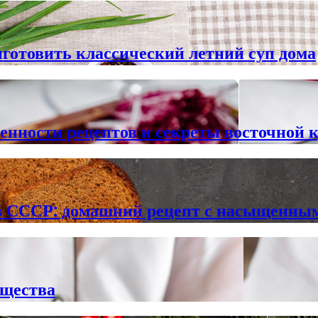
готовить классический летний суп дома
бенности рецептов и секреты восточной 
в СССР: домашний рецепт с насыщенны
ущества