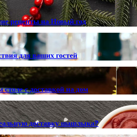
шие рецепты на Новый год
твия для ваших гостей
 столе с доставкой на дом
деальную доставку шашлыка?