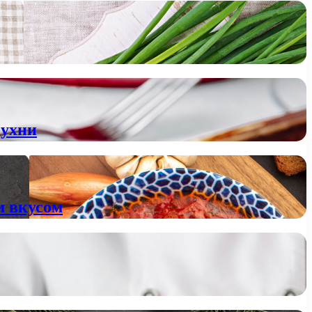
кухни
м вкусом