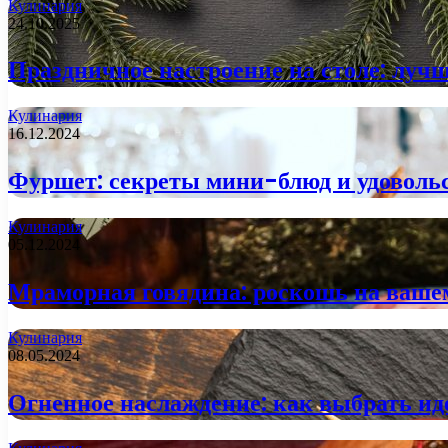
Кулинария
24.10.2025
Праздничное настроение на столе: луч
Кулинария
16.12.2024
Фуршет: секреты мини-блюд и удовольс
Кулинария
05.12.2024
Мраморная говядина: роскошь на вашем
Кулинария
08.05.2024
Огненное наслаждение: как выбрать и