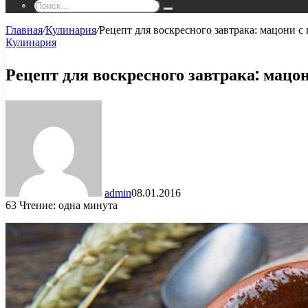
Поиск...
Главная
/
Кулинария
/
Рецепт для воскресного завтрака: мацони с
Кулинария
Рецепт для воскресного завтрака: мацо
admin
08.01.2016
63
Чтение: одна минута