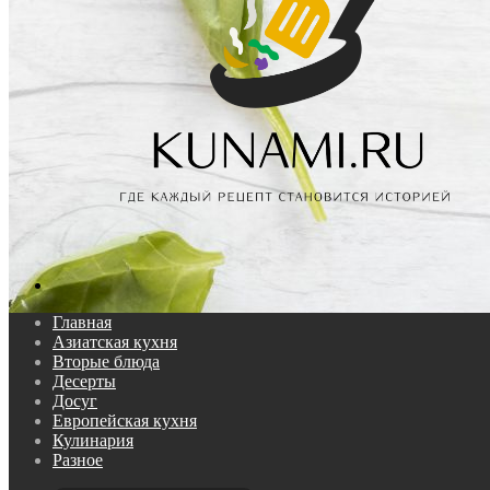
Поиск...
Главная
Азиатская кухня
Вторые блюда
Десерты
Досуг
Европейская кухня
Кулинария
Разное