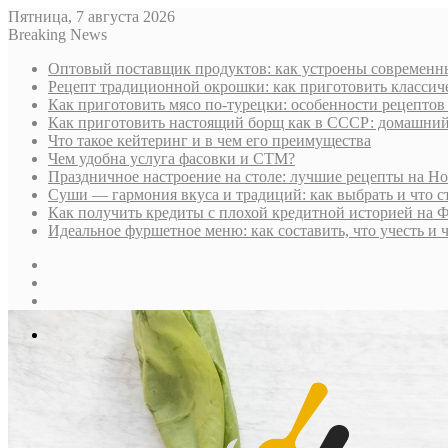
Пятница, 7 августа 2026
Breaking News
Оптовый поставщик продуктов: как устроены современны
Рецепт традиционной окрошки: как приготовить классич
Как приготовить мясо по-турецки: особенности рецептов
Как приготовить настоящий борщ как в СССР: домашни
Что такое кейтеринг и в чем его преимущества
Чем удобна услуга фасовки и СТМ?
Праздничное настроение на столе: лучшие рецепты на Н
Суши — гармония вкуса и традиций: как выбрать и что с
Как получить кредиты с плохой кредитной историей на 
Идеальное фуршетное меню: как составить, что учесть и 
Sidebar
Случайная
статья
Log
In
Меню