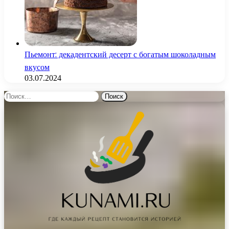
Пьемонт: декадентский десерт с богатым шоколадным
вкусом
03.07.2024
Найти: