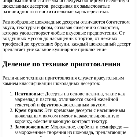
информативной статье мы исследуем обширную вселенную
шоколадных десертов, раскрывая их замысловатые
разновидности и восхитительные характеристики.
Разнообразные шоколадные десерты отличаются богатством
вкуса, текстуры и форм, создавая симфонию сладостей,
которая удовлетворяет любые вкусовые предпочтения. От
воздушных муссов до насыщенных тортов, от нежных
трюфелей до хрустящих брауни, каждый шоколадный десерт
предлагает уникальное кулинарное приключение.
Деление по технике приготовления
Различные техники приготовления служат краеугольным
камнем классификации шоколадных десертов:
Пектиновые
: Десерты на основе пектина, такие как
мармелад и пастила, отличаются своей желейной
текстурой и фруктово-шоколадным вкусом.
Крем-брюле
: Эти кремовые десерты с насыщенным
шоколадным вкусом имеют карамелизированную
корочку, обеспечивающую контраст текстур.
Замороженные
: Мороженое, сорбеты и семифредо —
замороженные творения из шоколада, предлагающие