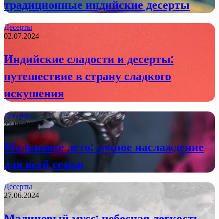
традиционные индийские десерты
Десерты
02.07.2024
Индийские сладости и десерты:
путешествие в страну сладкого
искушения
Десерты
27.06.2024
Малиновое лето: сочное наслаждение
для всей семьи
Десерты
27.06.2024
Малиновый мусс: небесная легкость