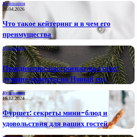
Кулинария
26.04.2026
Что такое кейтеринг и в чем его
преимущества
Кулинария
24.10.2025
Праздничное настроение на столе:
лучшие рецепты на Новый год
Кулинария
16.12.2024
Фуршет: секреты мини-блюд и
удовольствия для ваших гостей