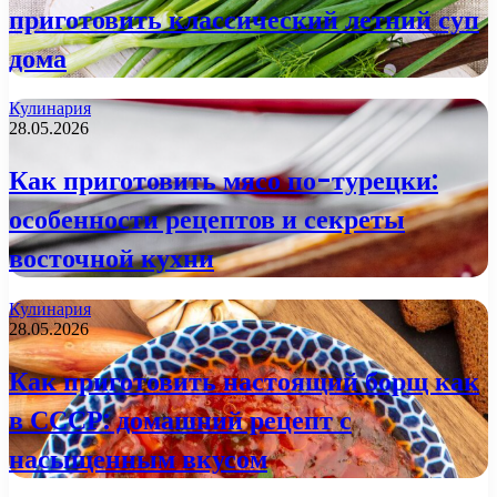
приготовить классический летний суп
дома
Кулинария
28.05.2026
Как приготовить мясо по-турецки:
особенности рецептов и секреты
восточной кухни
Кулинария
28.05.2026
Как приготовить настоящий борщ как
в СССР: домашний рецепт с
насыщенным вкусом