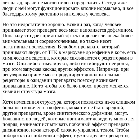
лет назад, врачи не могли ничего предложить. Сегодня же
люди с ней могут функционировать вполне нормально, и все
благодаря этому растению и интеллекту человека.
Но это недостаточно хорошо. Всякий раз, когда человек
принимает этот препарат, весь мозг наполняется дофамином.
Поначалу это дает приятный эффект и делает человека более
внимательным и сосредоточенным, но также несет
негативные последствия. В любом препарате, который
принимают люди, от ТГК в марихуане до кофеина в кофе, есть
химические вещества, которые связываются с рецепторами в
мозге. Они либо стимулируют, либо ингибируют нейроны,
при этом запуская каскад других эффектов. Например, при
регулярном приеме мозг продуцирует дополнительные
рецепторы в ожидании препарата; поэтому возникает
привыкание. Не то чтобы это было плохо, просто меняется
химия и структура мозга.
Хотя измененная структура, которая появляtтся из-за слишком
большого количества кофеина, может и не быть вредной,
другие препараты, вроде синтетического дофамина, могут.
Большинство людей, которые принимают леводопу много лет
подряд, начинают испытывать побочный эффект препарата —
дискинезию, из-за которой сложно управлять телом. Чтобы
побороть этот побочный эффект, нужны другие препараты,