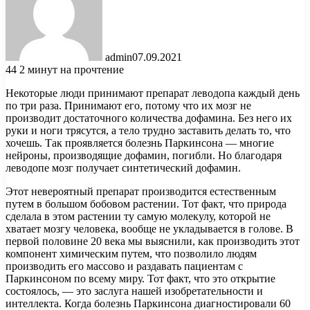
admin
07.09.2021
44
2 минут на прочтение
Некоторые люди принимают препарат леводопа каждый день
по три раза. Принимают его, потому что их мозг не
производит достаточного количества дофамина. Без него их
руки и ноги трясутся, а тело трудно заставить делать то, что
хочешь. Так проявляется болезнь Паркинсона
— многие
нейроны, производящие дофамин, погибли. Но благодаря
леводопе мозг получает синтетический дофамин.
Этот невероятный препарат производится естественным
путем в большом бобовом растении. Тот факт, что природа
сделала в этом растении ту самую молекулу, которой не
хватает мозгу человека, вообще не укладывается в голове. В
первой половине 20 века мы выяснили, как производить этот
компонент химическим путем, что позволило людям
производить его массово и раздавать пациентам с
Паркинсоном по всему миру. Тот факт, что это открытие
состоялось, — это заслуга нашей изобретательности и
интеллекта. Когда болезнь Паркинсона диагностировали 60