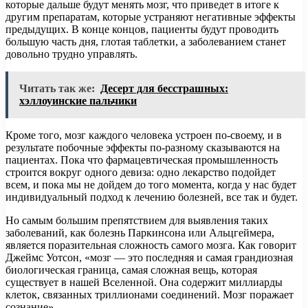
которые дальше будут менять мозг, что приведет в итоге к
другим препаратам, которые устраняют негативные эффекты
предыдущих. В конце концов, пациенты будут проводить
большую часть дня, глотая таблетки, а заболеванием станет
довольно трудно управлять.
Читать так же:
Десерт для бесстрашных:
хэллоуинские пальчики
Кроме того, мозг каждого человека устроен по-своему, и в
результате побочные эффекты по-разному сказываются на
пациентах. Пока что фармацевтическая промышленность
строится вокруг одного девиза: одно лекарство подойдет
всем, и пока мы не дойдем до того момента, когда у нас будет
индивидуальный подход к лечению болезней, все так и будет.
Но самым большим препятствием для выявления таких
заболеваний, как болезнь Паркинсона или Альцгеймера,
является поразительная сложность самого мозга. Как говорит
Джеймс Уотсон, «мозг — это последняя и самая грандиозная
биологическая граница, самая сложная вещь, которая
существует в нашей Вселенной. Она содержит миллиарды
клеток, связанных триллионами соединений. Мозг поражает
сознание».