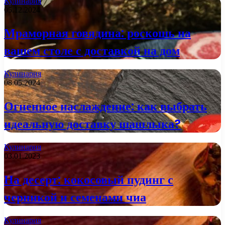
Кулинария
05.12.2024
Мраморная говядина: роскошь на
вашем столе с доставкой на дом
Кулинария
08.05.2024
Огненное наслаждение: как выбрать
идеальную доставку шашлыка?
Кулинария
03.01.2023
На десерт: кокосовый пудинг с
черникой и семенами чиа
Кулинария