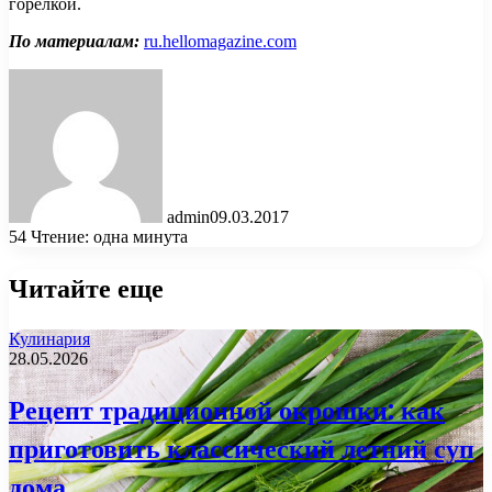
горелкой.
По материалам:
ru.hellomagazine.com
admin
09.03.2017
54
Чтение: одна минута
Читайте еще
Кулинария
28.05.2026
Рецепт традиционной окрошки: как
приготовить классический летний суп
дома