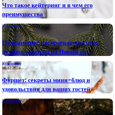
Что такое кейтеринг и в чем его
преимущества
Кулинария
24.10.2025
Праздничное настроение на столе:
лучшие рецепты на Новый год
Кулинария
16.12.2024
Фуршет: секреты мини-блюд и
удовольствия для ваших гостей
Кулинария
05.12.2024