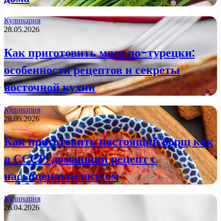
Кулинария
28.05.2026
Как приготовить мясо по-турецки:
особенности рецептов и секреты
восточной кухни
Кулинария
28.05.2026
Как приготовить настоящий борщ как
в СССР: домашний рецепт с
насыщенным вкусом
Кулинария
26.04.2026