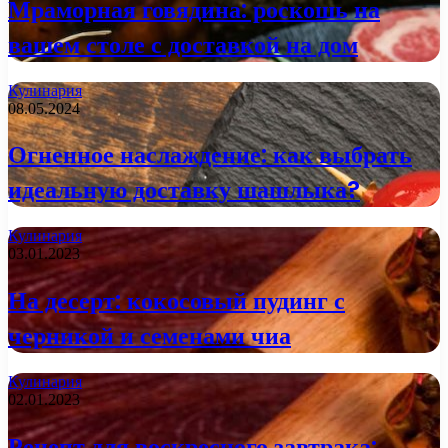
Мраморная говядина: роскошь на
вашем столе с доставкой на дом
Кулинария
08.05.2024
Огненное наслаждение: как выбрать
идеальную доставку шашлыка?
Кулинария
03.01.2023
На десерт: кокосовый пудинг с
черникой и семенами чиа
Кулинария
02.01.2023
Рецепт для воскресного завтрака: