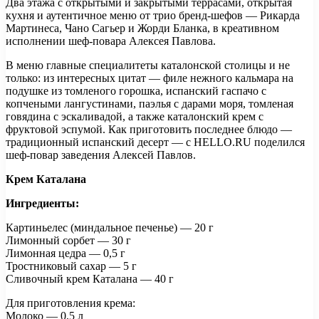
Два этажа с открытыми и закрытыми террасами, открытая
кухня и аутентичное меню от трио бренд-шефов — Рикарда
Мартинеса, Чано Сагьер и Жорди Бланка, в креативном
исполнении шеф-повара Алексея Павлова.
В меню главные специалитеты каталонской столицы и не
только: из интересных цитат — филе нежного кальмара на
подушке из томленого горошка, испанский гаспачо с
копчеными лангустинами, паэлья с дарами моря, томленая
говядина с эскаливадой, а также каталонский крем с
фруктовой эспумой. Как приготовить последнее блюдо —
традиционный испанский десерт — с HELLO.RU поделился
шеф-повар заведения Алексей Павлов.
Крем Каталана
Ингредиенты:
Картиньелес (миндальное печенье) — 20 г
Лимонный сорбет — 30 г
Лимонная цедра — 0,5 г
Тростниковый сахар — 5 г
Сливочный крем Каталана — 40 г
Для приготовления крема:
Молоко — 0,5 л