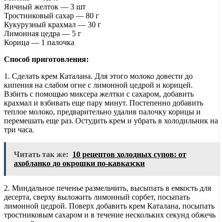
Яичный желток — 3 шт
Тростниковый сахар — 80 г
Кукурузный крахмал — 30 г
Лимонная цедра — 5 г
Корица — 1 палочка
Способ приготовления:
1. Сделать крем Каталана. Для этого молоко довести до
кипения на слабом огне с лимонной цедрой и корицей.
Взбить с помощью миксера желтки с сахаром, добавить
крахмал и взбивать еще пару минут. Постепенно добавить
теплое молоко, предварительно удалив палочку корицы и
перемешать еще раз. Остудить крем и убрать в холодильник на
три часа.
Читать так же:
10 рецептов холодных супов: от
ахобланко до окрошки по-кавказски
2. Миндальное печенье размельчить, высыпать в емкость для
десерта, сверху выложить лимонный сорбет, посыпать
лимонной цедрой. Поверх добавить крем Каталана, посыпать
тростниковым сахаром и в течение нескольких секунд обжечь