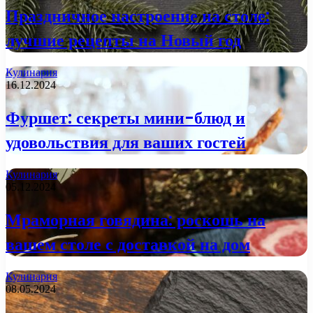
Праздничное настроение на столе:
лучшие рецепты на Новый год
Кулинария
16.12.2024
Фуршет: секреты мини-блюд и
удовольствия для ваших гостей
Кулинария
05.12.2024
Мраморная говядина: роскошь на
вашем столе с доставкой на дом
Кулинария
08.05.2024