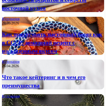
восточной кухни
Кулинария
28.05.2026
Как приготовить настоящий борщ как
в СССР: домашний рецепт с
насыщенным вкусом
Кулинария
26.04.2026
Что такое кейтеринг и в чем его
преимущества
Кулинария
24.10.2025