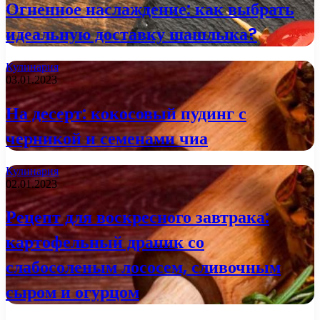
Огненное наслаждение: как выбрать
идеальную доставку шашлыка?
Кулинария
03.01.2023
На десерт: кокосовый пудинг с
черникой и семенами чиа
Кулинария
02.01.2023
Рецепт для воскресного завтрака:
картофельный драник со
слабосоленым лососем, сливочным
сыром и огурцом