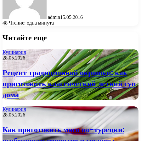
admin
15.05.2016
48
Чтение: одна минута
Читайте еще
Кулинария
28.05.2026
Рецепт традиционной окрошки: как
приготовить классический летний суп
дома
Кулинария
28.05.2026
Как приготовить мясо по-турецки:
особенности рецептов и секреты