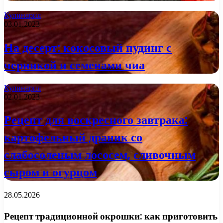
Кулинария
03.01.2023
На десерт: кокосовый пудинг с
черникой и семенами чиа
Кулинария
02.01.2023
Рецепт для воскресного завтрака:
картофельный драник со
слабосоленым лососем, сливочным
сыром и огурцом
28.05.2026
Рецепт традиционной окрошки: как приготовить