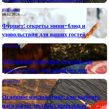
Кулинария
16.12.2024
Фуршет: секреты мини-блюд и
удовольствия для ваших гостей
Кулинария
05.12.2024
Мраморная говядина: роскошь на
вашем столе с доставкой на дом
Кулинария
08.05.2024
Огненное наслаждение: как выбрать
идеальную доставку шашлыка?