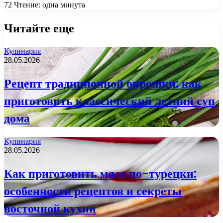
72
Чтение: одна минута
Читайте еще
Кулинария
28.05.2026
Рецепт традиционной окрошки: как
приготовить классический летний суп
дома
Кулинария
28.05.2026
Как приготовить мясо по-турецки:
особенности рецептов и секреты
восточной кухни