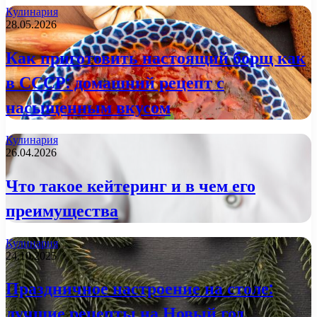
Кулинария
28.05.2026
Как приготовить настоящий борщ как
в СССР: домашний рецепт с
насыщенным вкусом
Кулинария
26.04.2026
Что такое кейтеринг и в чем его
преимущества
Кулинария
24.10.2025
Праздничное настроение на столе:
лучшие рецепты на Новый год