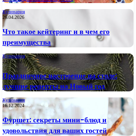
Кулинария
26.04.2026
Что такое кейтеринг и в чем его
преимущества
Кулинария
24.10.2025
Праздничное настроение на столе:
лучшие рецепты на Новый год
Кулинария
16.12.2024
Фуршет: секреты мини-блюд и
удовольствия для ваших гостей