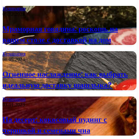
Кулинария
05.12.2024
Мраморная говядина: роскошь на
вашем столе с доставкой на дом
Кулинария
08.05.2024
Огненное наслаждение: как выбрать
идеальную доставку шашлыка?
Кулинария
03.01.2023
На десерт: кокосовый пудинг с
черникой и семенами чиа