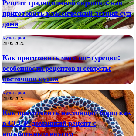
Рецепт традиционной окрошки: как
приготовить классический летний суп
дома
Кулинария
28.05.2026
Как приготовить мясо по-турецки:
особенности рецептов и секреты
восточной кухни
Кулинария
28.05.2026
Как приготовить настоящий борщ как
в СССР: домашний рецепт с
насыщенным вкусом