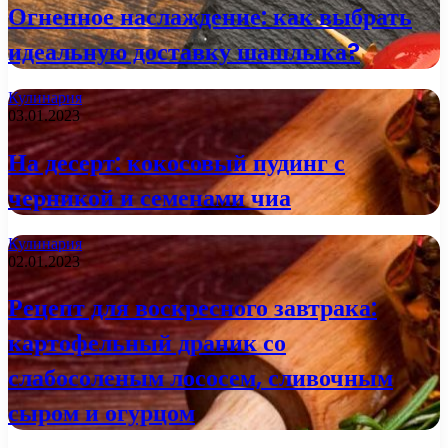
Огненное наслаждение: как выбрать
идеальную доставку шашлыка?
Кулинария
03.01.2023
На десерт: кокосовый пудинг с
черникой и семенами чиа
Кулинария
02.01.2023
Рецепт для воскресного завтрака:
картофельный драник со
слабосоленым лососем, сливочным
сыром и огурцом