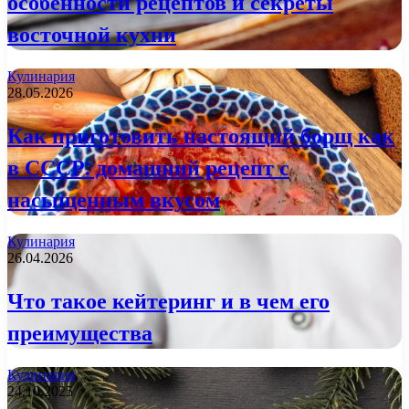
особенности рецептов и секреты
восточной кухни
Кулинария
28.05.2026
Как приготовить настоящий борщ как
в СССР: домашний рецепт с
насыщенным вкусом
Кулинария
26.04.2026
Что такое кейтеринг и в чем его
преимущества
Кулинария
24.10.2025