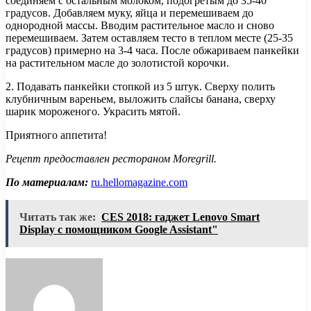
соединяем с остальным молоком, подогретым до 35-40
градусов. Добавляем муку, яйца и перемешиваем до
однородной массы. Вводим растительное масло и сново
перемешиваем. Затем оставляем тесто в теплом месте (25-35
градусов) примерно на 3-4 часа. После обжариваем панкейки
на растительном масле до золотистой корочки.
2. Подавать панкейки стопкой из 5 штук. Сверху полить
клубничным вареньем, выложить слайсы банана, сверху
шарик мороженого. Украсить мятой.
Приятного аппетита!
Рецепт предоставлен рестораном Moregrill.
По материалам:
ru.hellomagazine.com
Читать так же:
CES 2018: гаджет Lenovo Smart
Display с помощником Google Assistant"