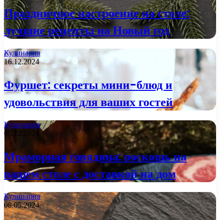
Праздничное настроение на столе:
лучшие рецепты на Новый год
Кулинария
16.12.2024
Фуршет: секреты мини-блюд и
удовольствия для ваших гостей
Кулинария
05.12.2024
Мраморная говядина: роскошь на
вашем столе с доставкой на дом
Кулинария
08.05.2024