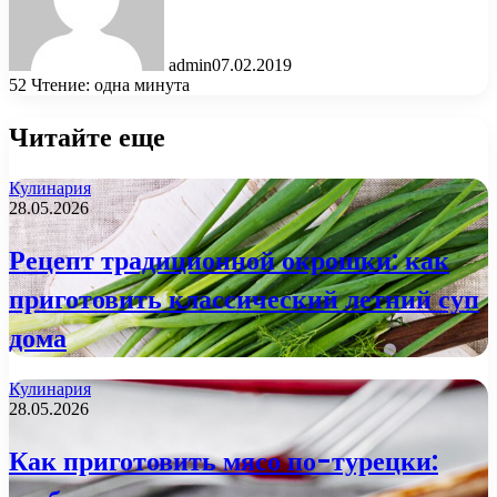
admin
07.02.2019
52
Чтение: одна минута
Читайте еще
Кулинария
28.05.2026
Рецепт традиционной окрошки: как
приготовить классический летний суп
дома
Кулинария
28.05.2026
Как приготовить мясо по-турецки: