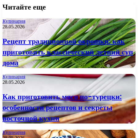
Читайте еще
Кулинария
28.05.2026
Рецепт традиционной окрошки: как
приготовить классический летний суп
дома
Кулинария
28.05.2026
Как приготовить мясо по-турецки:
особенности рецептов и секреты
восточной кухни
Кулинария
28.05.2026