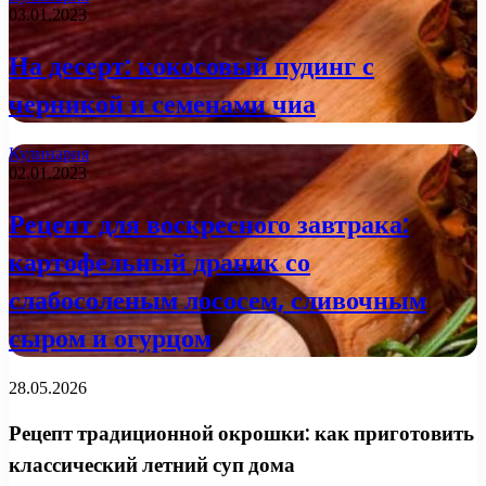
03.01.2023
На десерт: кокосовый пудинг с
черникой и семенами чиа
Кулинария
02.01.2023
Рецепт для воскресного завтрака:
картофельный драник со
слабосоленым лососем, сливочным
сыром и огурцом
28.05.2026
Рецепт традиционной окрошки: как приготовить
классический летний суп дома