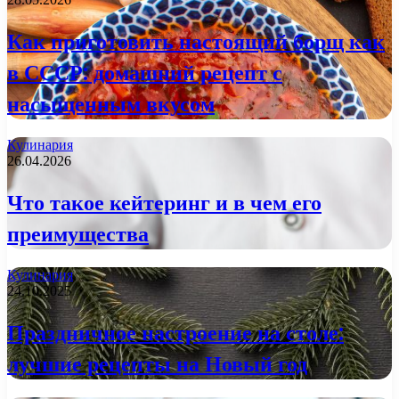
Как приготовить настоящий борщ как
в СССР: домашний рецепт с
насыщенным вкусом
Кулинария
26.04.2026
Что такое кейтеринг и в чем его
преимущества
Кулинария
24.10.2025
Праздничное настроение на столе:
лучшие рецепты на Новый год