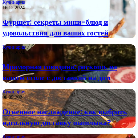
Кулинария
16.12.2024
Фуршет: секреты мини-блюд и
удовольствия для ваших гостей
Кулинария
05.12.2024
Мраморная говядина: роскошь на
вашем столе с доставкой на дом
Кулинария
08.05.2024
Огненное наслаждение: как выбрать
идеальную доставку шашлыка?
Кулинария