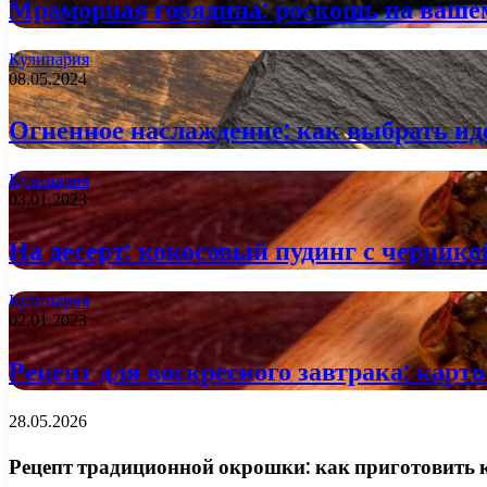
Мраморная говядина: роскошь на вашем
Кулинария
08.05.2024
Огненное наслаждение: как выбрать и
Кулинария
03.01.2023
На десерт: кокосовый пудинг с чернико
Кулинария
02.01.2023
Рецепт для воскресного завтрака: кар
28.05.2026
Рецепт традиционной окрошки: как приготовить к