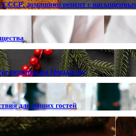
в СССР: домашний рецепт с насыщенны
ущества
шие рецепты на Новый год
твия для ваших гостей