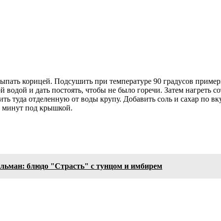
ыпать корицей. Подсушить при температуре 90 градусов пример
 водой и дать постоять, чтобы не было горечи. Затем нагреть с
ть туда отделенную от воды крупу. Добавить соль и сахар по вку
0 минут под крышкой.
ьман: блюдо "Страсть" с тунцом и имбирем