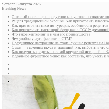
Четверг, 6 августа 2026
Breaking News
Оптовый поставщик продуктов: как устроены современны
Рецепт традиционной окрошки: как приготовить классич
Как приготовить мясо по-турецки: особенности рецептов
Как приготовить настоящий борщ как в СССР: домашни
Что такое кейтеринг и в чем его преимущества
Чем удобна услуга фасовки и СТМ?
Праздничное настроение на столе: лучшие рецепты на Н
Суши — гармония вкуса и традиций: как выбрать и что с
Как получить кредиты с плохой кредитной историей на 
Идеальное фуршетное меню: как составить, что учесть и 
Sidebar
Случайная
статья
Log
In
Меню