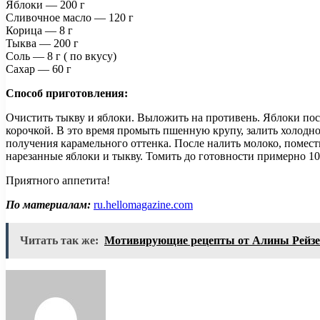
Яблоки — 200 г
Сливочное масло — 120 г
Корица — 8 г
Тыква — 200 г
Соль — 8 г ( по вкусу)
Сахар — 60 г
Способ приготовления:
Очистить тыкву и яблоки. Выложить на противень. Яблоки пос
корочкой. В это время промыть пшенную крупу, залить холодной
получения карамельного оттенка. После налить молоко, помести
нарезанные яблоки и тыкву. Томить до готовности примерно 1
Приятного аппетита!
По материалам:
ru.hellomagazine.com
Читать так же:
Мотивирующие рецепты от Алины Рейзел