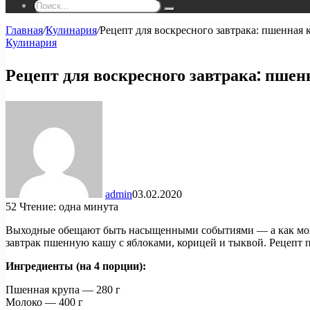
Поиск...
Главная
/
Кулинария
/
Рецепт для воскресного завтрака: пшенная 
Кулинария
Рецепт для воскресного завтрака: пшен
admin
03.02.2020
52
Чтение: одна минута
Выходные обещают быть насыщенными событиями — а как может
завтрак пшенную кашу с яблоками, корицей и тыквой. Рецепт 
Ингредиенты (на 4 порции):
Пшенная крупа — 280 г
Молоко — 400 г