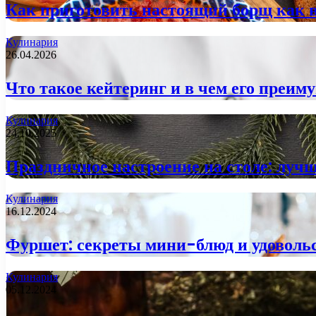
Как приготовить настоящий борщ как 
Кулинария
26.04.2026
Что такое кейтеринг и в чем его преим
Кулинария
24.10.2025
Праздничное настроение на столе: луч
Кулинария
16.12.2024
Фуршет: секреты мини-блюд и удовольс
Кулинария
05.12.2024