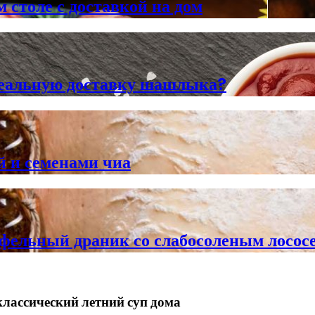
 столе с доставкой на дом
деальную доставку шашлыка?
й и семенами чиа
тофельный драник со слабосоленым лосо
лассический летний суп дома