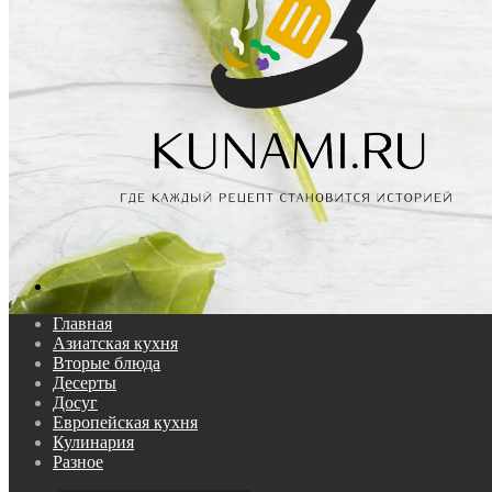
Поиск...
Главная
Азиатская кухня
Вторые блюда
Десерты
Досуг
Европейская кухня
Кулинария
Разное