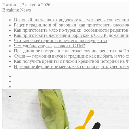
Пятница, 7 августа 2026
Breaking News
Оптовый поставщик продуктов: как устроены современны
Рецепт традиционной окрошки: как приготовить классич
Как приготовить мясо по-турецки: особенности рецептов
Как приготовить настоящий борщ как в СССР: домашни
Что такое кейтеринг и в чем его преимущества
Чем удобна услуга фасовки и СТМ?
Праздничное настроение на столе: лучшие рецепты на Н
Суши — гармония вкуса и традиций: как выбрать и что с
Как получить кредиты с плохой кредитной историей на 
Идеальное фуршетное меню: как составить, что учесть и 
Sidebar
Случайная
статья
Log
In
Меню