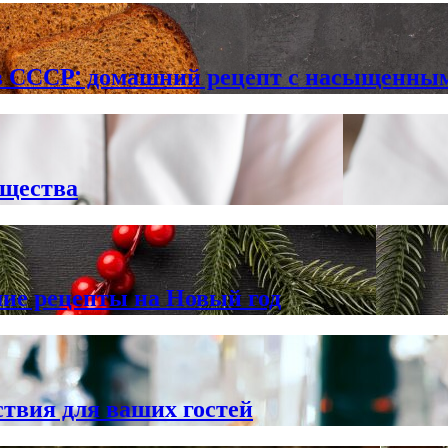
в СССР: домашний рецепт с насыщенны
ущества
шие рецепты на Новый год
твия для ваших гостей