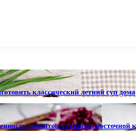
готовить классический летний суп дома
бенности рецептов и секреты восточной 