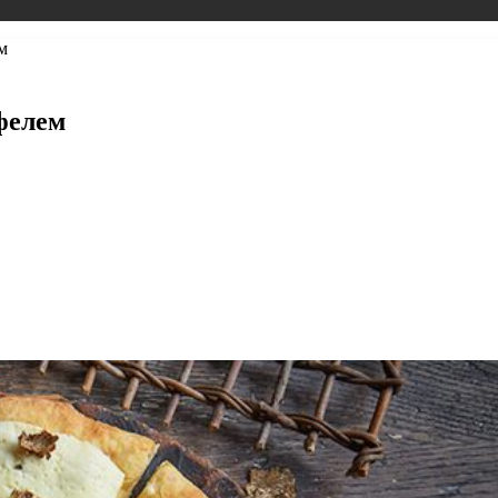
м
фелем