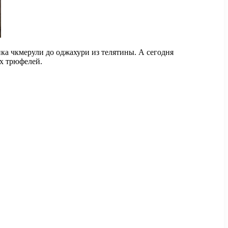
а чкмерули до оджахури из телятины. А сегодня
х трюфелей.