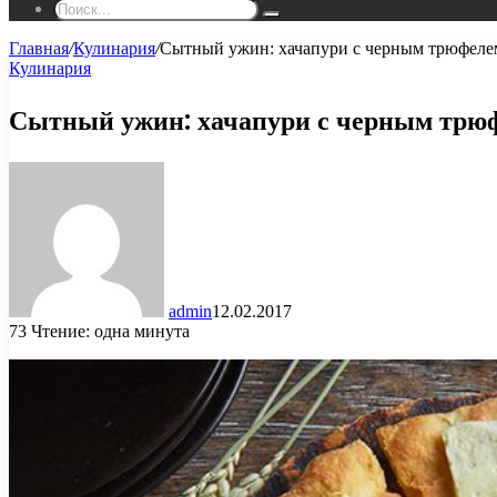
Поиск...
Главная
/
Кулинария
/
Сытный ужин: хачапури с черным трюфеле
Кулинария
Сытный ужин: хачапури с черным трю
admin
12.02.2017
73
Чтение: одна минута