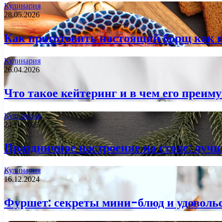
Кулинария
28.05.2026
Как приготовить настоящий борщ как 
Кулинария
26.04.2026
Что такое кейтеринг и в чем его преим
Кулинария
24.10.2025
Праздничное настроение на столе: луч
Кулинария
16.12.2024
Фуршет: секреты мини-блюд и удовольс