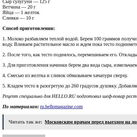
Сыр сулугуни — 125 г
Ветчина — 20 г
Яйца — 1 желток
Сливки — 10 г
Способ приготовления:
1. Молоко разбавляем теплой водой. Берем 100 граммов получи
воду. Вливаем растительное масло и ждем пока тесто поднимет
2. После того, как тесто поднялось, перемешиваем его. Отклады
3. Для приготовления начинки берем два вида сыра, измельчае
4. Смесью из желтка и сливок обмазываем хачапури сверху.
5. Кладем тесто в разогретую до 260 градусов духовку. Добав
Рецепт специально для HELLO.RU подготовил шеф-повар рес
По материалам:
ru.hellomagazine.com
Читать так же:
Московским врачам перед выездом на до