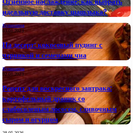
Огненное наслаждение: как выбрать
идеальную доставку шашлыка?
Кулинария
03.01.2023
На десерт: кокосовый пудинг с
черникой и семенами чиа
Кулинария
02.01.2023
Рецепт для воскресного завтрака:
картофельный драник со
слабосоленым лососем, сливочным
сыром и огурцом
28.05.2026