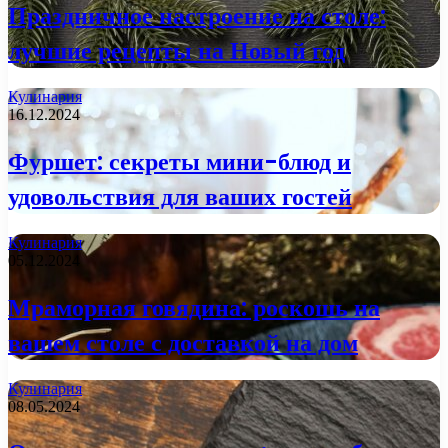
Праздничное настроение на столе:
лучшие рецепты на Новый год
Кулинария
16.12.2024
Фуршет: секреты мини-блюд и
удовольствия для ваших гостей
Кулинария
05.12.2024
Мраморная говядина: роскошь на
вашем столе с доставкой на дом
Кулинария
08.05.2024