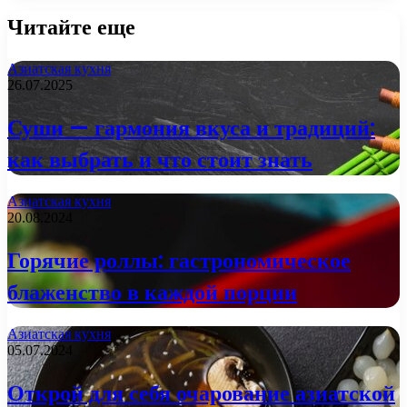
Читайте еще
Азиатская кухня
26.07.2025
Суши — гармония вкуса и традиций:
как выбрать и что стоит знать
Азиатская кухня
20.08.2024
Горячие роллы: гастрономическое
блаженство в каждой порции
Азиатская кухня
05.07.2024
Открой для себя очарование азиатской