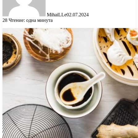
MihaiLLe
02.07.2024
28
Чтение: одна минута