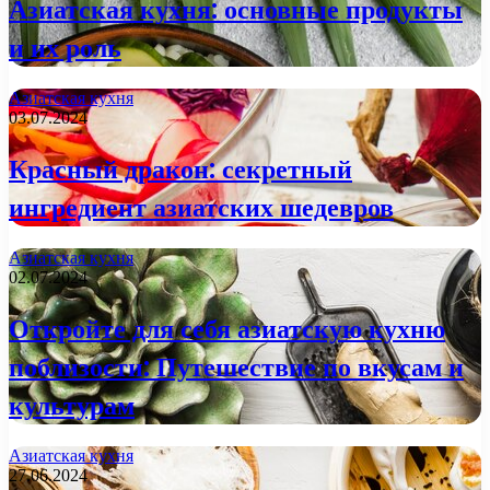
Азиатская кухня: основные продукты
и их роль
Азиатская кухня
03.07.2024
Красный дракон: секретный
ингредиент азиатских шедевров
Азиатская кухня
02.07.2024
Откройте для себя азиатскую кухню
поблизости: Путешествие по вкусам и
культурам
Азиатская кухня
27.06.2024