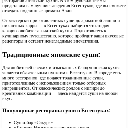
ресторанов азиатской кухни. В этом руководстве мы
представим вам лучшие заведения Ессентуков, где вы сможете
отведать подлинные ароматы Азии.
От мастерски приготовленных суши до ароматной лапши и
пикантных карри — в Ессентуках найдется что-то для
каждого любителя азиатской кухни. Подготовьтесь к
кулинарному путешествию, которое пробудит ваши вкусовые
рецепторы и оставит неизгладимые впечатления.
Традиционные японские суши:
Для любителей свежих и изысканных блюд японская кухня
является обязательным пунктом в Ессентуках. В городе есть
много ресторанов, где подают традиционные суши,
приготовленные с использованием только отборных
ингредиентов. От классических роллов с нигири до
креативных комбинаций — здесь найдется суши на любой
вкус.
Популярные рестораны суши в Ессентуках:
Суши-бар «Сакура»
«Татами» Изысканная японская кухня