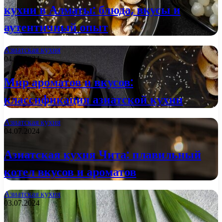
кухни в Алматы: блюда, вкусы и
аутентичный опыт
Азиатская кухня
04.07.2024
Мир ароматов и вкусов:
классификация азиатской кухни
Азиатская кухня
04.07.2024
Азиатская кухня Чита: плавильный
котел вкусов и ароматов
Азиатская кухня
03.07.2024