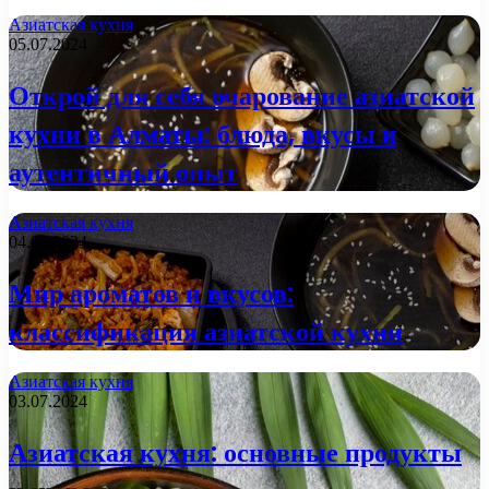
Азиатская кухня
05.07.2024
Открой для себя очарование азиатской
кухни в Алматы: блюда, вкусы и
аутентичный опыт
Азиатская кухня
04.07.2024
Мир ароматов и вкусов:
классификация азиатской кухни
Азиатская кухня
03.07.2024
Азиатская кухня: основные продукты