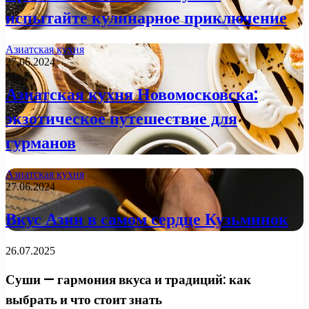
испытайте кулинарное приключение
Азиатская кухня
27.06.2024
Азиатская кухня Новомосковска:
экзотическое путешествие для
гурманов
Азиатская кухня
27.06.2024
Вкус Азии в самом сердце Кузьминок
26.07.2025
Суши — гармония вкуса и традиций: как
выбрать и что стоит знать