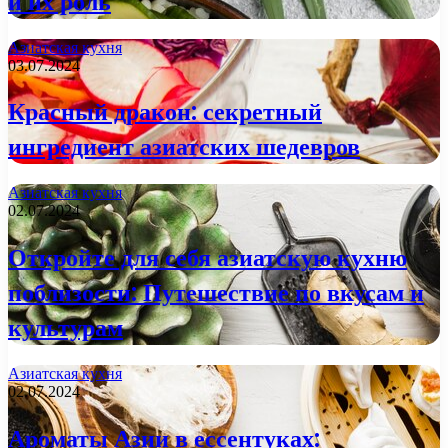
и их роль
Азиатская кухня
03.07.2024
Красный дракон: секретный
ингредиент азиатских шедевров
Азиатская кухня
02.07.2024
Откройте для себя азиатскую кухню
поблизости: Путешествие по вкусам и
культурам
Азиатская кухня
02.07.2024
Ароматы Азии в ессентуках: