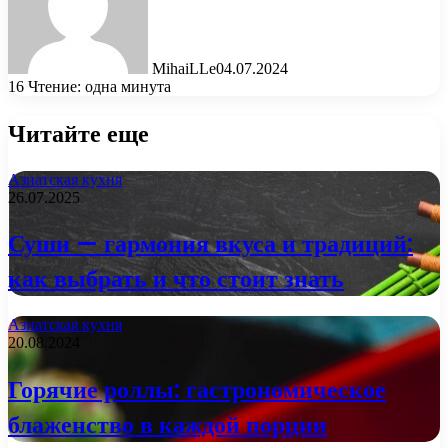
MihaiLLe
04.07.2024
16
Чтение: одна минута
Читайте еще
Азиатская кухня
26.07.2025
Суши — гармония вкуса и традиций:
как выбрать и что стоит знать
Азиатская кухня
20.08.2024
Горячие роллы: гастрономическое
блаженство в каждой порции