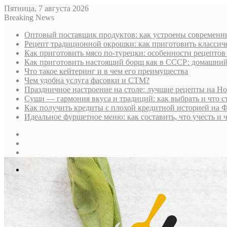
Пятница, 7 августа 2026
Breaking News
Оптовый поставщик продуктов: как устроены современны
Рецепт традиционной окрошки: как приготовить классич
Как приготовить мясо по-турецки: особенности рецептов
Как приготовить настоящий борщ как в СССР: домашни
Что такое кейтеринг и в чем его преимущества
Чем удобна услуга фасовки и СТМ?
Праздничное настроение на столе: лучшие рецепты на Н
Суши — гармония вкуса и традиций: как выбрать и что с
Как получить кредиты с плохой кредитной историей на 
Идеальное фуршетное меню: как составить, что учесть и 
Sidebar
Случайная
статья
Log
In
Меню