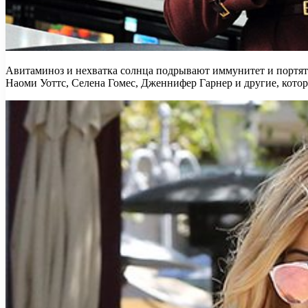
Авитаминоз и нехватка солнца подрывают иммунитет и портят 
Наоми Уоттс, Селена Гомес, Дженнифер Гарнер и другие, кото