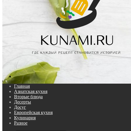
Поиск...
Главная
Азиатская кухня
Вторые блюда
Десерты
Досуг
Европейская кухня
Кулинария
Разное