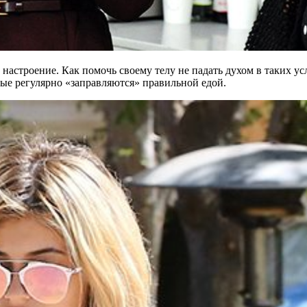
настроение. Как помочь своему телу не падать духом в таких у
рые регулярно «заправляются» правильной
едой.