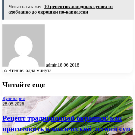
Читать так же:
10 рецептов холодных супов: от
ахобланко до окрошки по-кавказски
admin
18.06.2018
55
Чтение: одна минута
Читайте еще
Кулинария
28.05.2026
Рецепт традиционной окрошки: как
приготовить классический летний суп