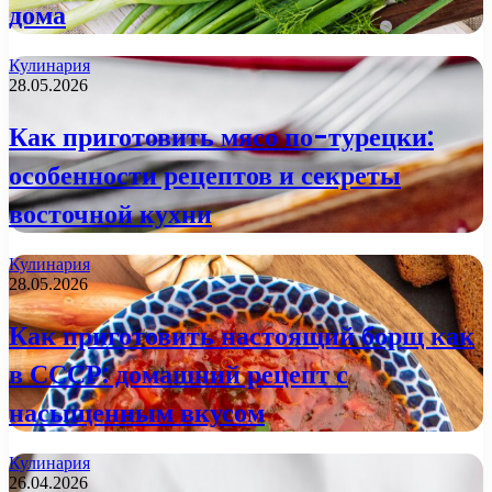
дома
Кулинария
28.05.2026
Как приготовить мясо по-турецки:
особенности рецептов и секреты
восточной кухни
Кулинария
28.05.2026
Как приготовить настоящий борщ как
в СССР: домашний рецепт с
насыщенным вкусом
Кулинария
26.04.2026