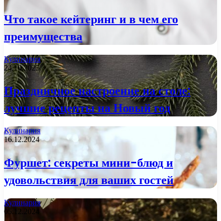
Что такое кейтеринг и в чем его
преимущества
Кулинария
24.10.2025
Праздничное настроение на столе:
лучшие рецепты на Новый год
Кулинария
16.12.2024
Фуршет: секреты мини-блюд и
удовольствия для ваших гостей
Кулинария
05.12.2024