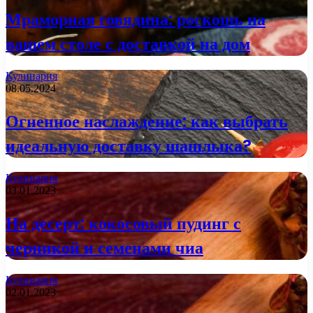
Мраморная говядина: роскошь на
вашем столе с доставкой на дом
Кулинария
08.05.2024
Огненное наслаждение: как выбрать
идеальную доставку шашлыка?
Кулинария
03.01.2023
На десерт: кокосовый пудинг с
черникой и семенами чиа
Кулинария
02.01.2023