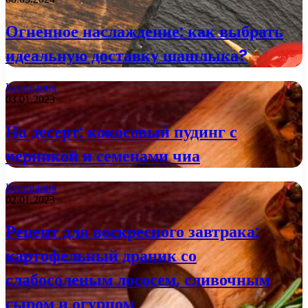
Огненное наслаждение: как выбрать
идеальную доставку шашлыка?
Кулинария
03.01.2023
На десерт: кокосовый пудинг с
черникой и семенами чиа
Кулинария
02.01.2023
Рецепт для воскресного завтрака:
картофельный драник со
слабосоленым лососем, сливочным
сыром и огурцом