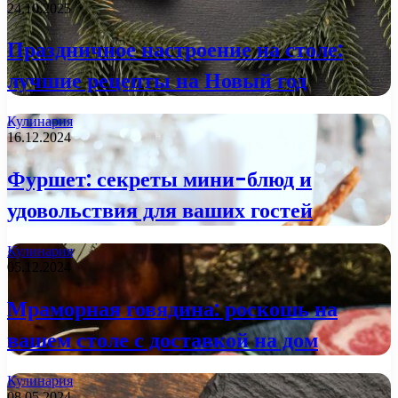
24.10.2025
Праздничное настроение на столе:
лучшие рецепты на Новый год
Кулинария
16.12.2024
Фуршет: секреты мини-блюд и
удовольствия для ваших гостей
Кулинария
05.12.2024
Мраморная говядина: роскошь на
вашем столе с доставкой на дом
Кулинария
08.05.2024