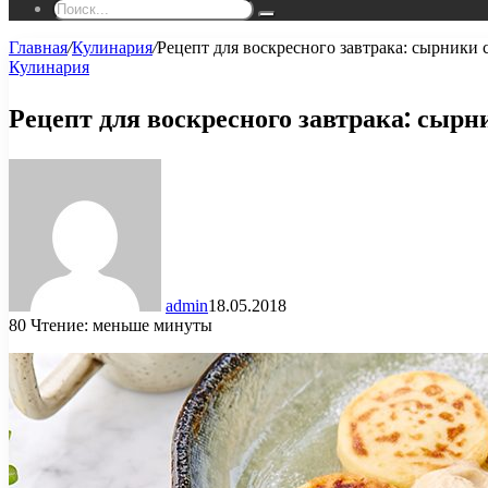
Поиск...
Главная
/
Кулинария
/
Рецепт для воскресного завтрака: сырники 
Кулинария
Рецепт для воскресного завтрака: сырн
admin
18.05.2018
80
Чтение: меньше минуты