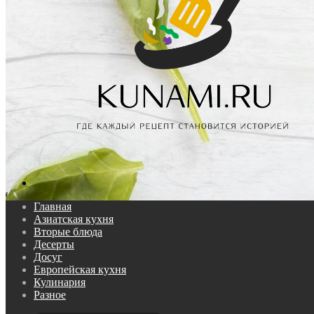
Поиск...
Главная
Азиатская кухня
Вторые блюда
Десерты
Досуг
Европейская кухня
Кулинария
Разное