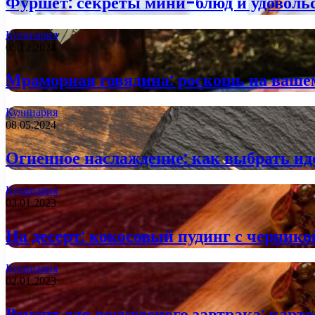
Фуршет: секреты мини-блюд и удовольс
Кулинария
05.12.2024
Мраморная говядина: роскошь на вашем
Кулинария
08.05.2024
Огненное наслаждение: как выбрать и
Кулинария
03.01.2023
На десерт: кокосовый пудинг с чернико
Кулинария
02.01.2023
Рецепт для воскресного завтрака: кар