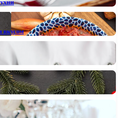
кухни
м вкусом