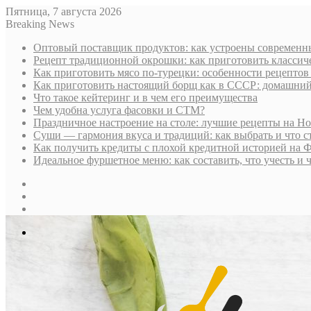
Пятница, 7 августа 2026
Breaking News
Оптовый поставщик продуктов: как устроены современны
Рецепт традиционной окрошки: как приготовить классич
Как приготовить мясо по-турецки: особенности рецептов
Как приготовить настоящий борщ как в СССР: домашни
Что такое кейтеринг и в чем его преимущества
Чем удобна услуга фасовки и СТМ?
Праздничное настроение на столе: лучшие рецепты на Н
Суши — гармония вкуса и традиций: как выбрать и что с
Как получить кредиты с плохой кредитной историей на 
Идеальное фуршетное меню: как составить, что учесть и 
Sidebar
Случайная
статья
Log
In
Меню