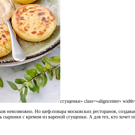
сгущенки» class=»aligncenter» width
ов невозможно. Но шеф-повара московских ресторанов, создавая
ать сырники с кремом из вареной сгущенки. А для тех, кто хоче