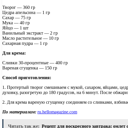
Творог — 360 гр
Цедра апельсина — 1 гр
Сахар — 75 гр
Мука — 40 гр
Яйцо — 1 шт
Ванильный экстракт — 2 гр
Масло растительное — 10 гр
Сахарная пудра — 1 гр
Для крема:
Сливки 30-процентные — 400 гр
Вареная сгущенка — 150 гр
Способ приготовления:
1. Протертый творог смешиваем с мукой, сахаром, яйцами, це
духовку, разогретую до 180 градусов, на 6 минут. После обжари
2. Для крема вареную сгущенку соединяем со сливками, взбив
По материалам:
ru.hellomagazine.com
Читать так же:
Рецепт для воскресного завтрака: омлет