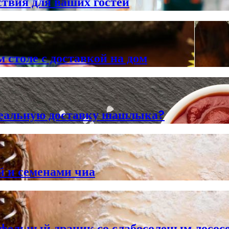
твия для ваших гостей
 столе с доставкой на дом
деальную доставку шашлыка?
й и семенами чиа
тофельный драник со слабосоленым лосо