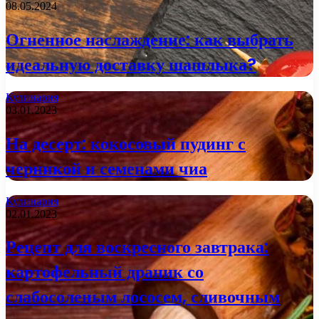
08.05.2024
Огненное наслаждение: как выбрать
идеальную доставку шашлыка?
Кулинария
03.01.2023
На десерт: кокосовый пудинг с
черникой и семенами чиа
Кулинария
02.01.2023
Рецепт для воскресного завтрака:
картофельный драник со
слабосоленым лососем, сливочным