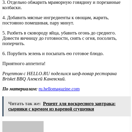
3. Отдельно обжарить мраморную говядину и порезанные
колбаски.
4. Добавить мясные ингредиенты к овощам, жарить,
постоянно помешивая, пару минут.
5. Разбить в сковороду яйца, убавить огонь до среднего.
Довести яичницу до готовности, снять с огня, посолить,
поперчить.
6. Порубить зелень и посыпать ею готовое блюдо.
Приятного аппетита!
Рецептом с HELLO.RU поделился шеф-повар ресторана
Brisket BBQ Алексей Каневский.
По материалам:
ru.hellomagazine.com
Читать так же:
Рецепт для воскресного завтрака:
сырники с кремом из вареной сгущенки