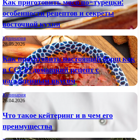
Как приготовить мясо по-турецки:
особенности рецептов и секреты
восточной кухни
Кулинария
28.05.2026
Как приготовить настоящий борщ как
в СССР: домашний рецепт с
насыщенным вкусом
Кулинария
26.04.2026
Что такое кейтеринг и в чем его
преимущества