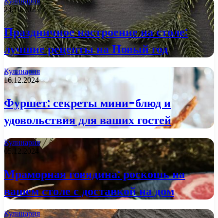
Кулинария
24.10.2025
Праздничное настроение на столе:
лучшие рецепты на Новый год
Кулинария
16.12.2024
Фуршет: секреты мини-блюд и
удовольствия для ваших гостей
Кулинария
05.12.2024
Мраморная говядина: роскошь на
вашем столе с доставкой на дом
Кулинария