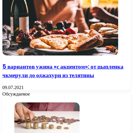
5 вариантов ужина «с акцентом»: от цыпленка
чкмерули до оджахури из телятины
09.07.2021
Обсуждаемое