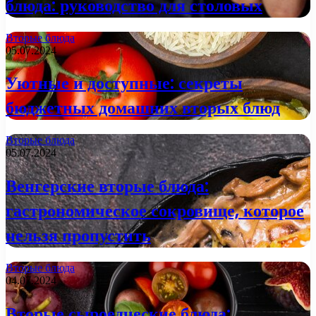
блюда: руководство для столовых
Вторые блюда
05.07.2024
Уютные и доступные: секреты
бюджетных домашних вторых блюд
Вторые блюда
05.07.2024
Венгерские вторые блюда:
гастрономическое сокровище, которое
нельзя пропустить
Вторые блюда
04.07.2024
Вторые сыроедческие блюда: