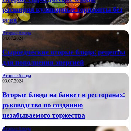
расширяя кулинарные горизонты без
огня
Вторые блюда
04.07.2024
Сыроедческие вторые блюда: рецепты
для пополнения энергией
Вторые блюда
03.07.2024
Вторые блюда на банкет в ресторанах:
руководство по созданию
незабываемого торжества
Вторые блюда