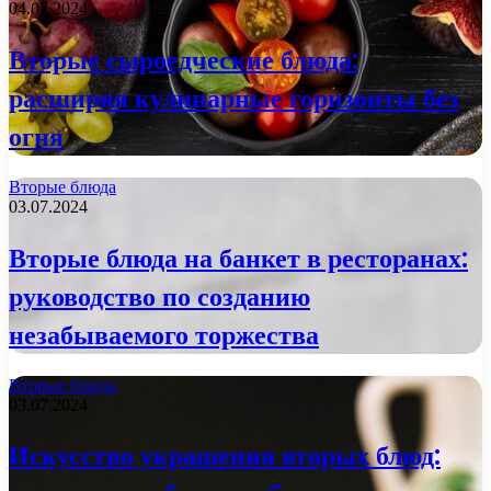
04.07.2024
Вторые сыроедческие блюда:
расширяя кулинарные горизонты без
огня
Вторые блюда
03.07.2024
Вторые блюда на банкет в ресторанах:
руководство по созданию
незабываемого торжества
Вторые блюда
03.07.2024
Искусство украшения вторых блюд: