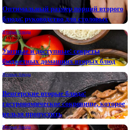
Оптимальный размер порций второго
блюда: руководство для столовых
Вторые блюда
05.07.2024
Уютные и доступные: секреты
бюджетных домашних вторых блюд
Вторые блюда
05.07.2024
Венгерские вторые блюда:
гастрономическое сокровище, которое
нельзя пропустить
Вторые блюда