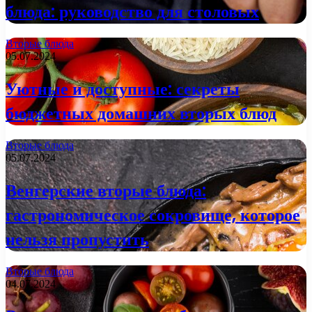
блюда: руководство для столовых
Вторые блюда
05.07.2024
Уютные и доступные: секреты
бюджетных домашних вторых блюд
Вторые блюда
05.07.2024
Венгерские вторые блюда:
гастрономическое сокровище, которое
нельзя пропустить
Вторые блюда
04.07.2024