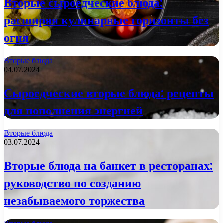
Вторые сыроедческие блюда:
расширяя кулинарные горизонты без
огня
Вторые блюда
04.07.2024
Сыроедческие вторые блюда: рецепты
для пополнения энергией
Вторые блюда
03.07.2024
Вторые блюда на банкет в ресторанах:
руководство по созданию
незабываемого торжества