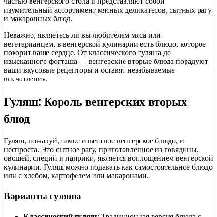
частью венгерского стола и представляют собой
изумительный ассортимент мясных деликатесов, сытных рагу
и макаронных блюд.
Неважно, являетесь ли вы любителем мяса или
вегетарианцем, в венгерской кулинарии есть блюдо, которое
покорит ваше сердце. От классического гуляша до
изысканного фогташа — венгерские вторые блюда порадуют
ваши вкусовые рецепторы и оставят незабываемые
впечатления.
Гуляш: Король венгерских вторых
блюд
Гуляш, пожалуй, самое известное венгерское блюдо, и
неспроста. Это сытное рагу, приготовленное из говядины,
овощей, специй и паприки, является воплощением венгерской
кулинарии. Гуляш можно подавать как самостоятельное блюдо
или с хлебом, картофелем или макаронами.
Варианты гуляша
Классический гуляш
: Традиционная версия блюда с