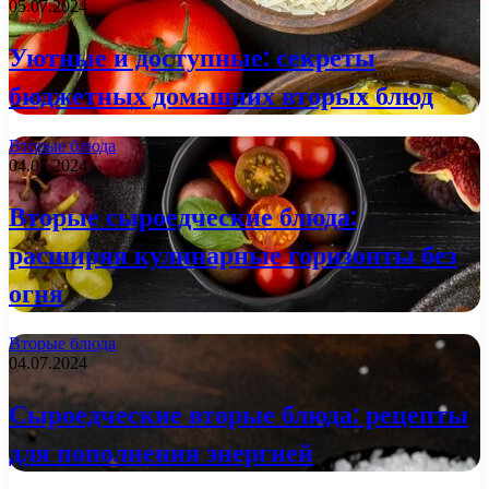
05.07.2024
Уютные и доступные: секреты
бюджетных домашних вторых блюд
Вторые блюда
04.07.2024
Вторые сыроедческие блюда:
расширяя кулинарные горизонты без
огня
Вторые блюда
04.07.2024
Сыроедческие вторые блюда: рецепты
для пополнения энергией