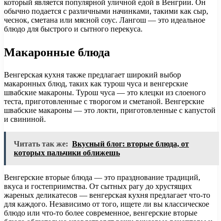
который является популярной уличной едой в Венгрии. Он
обычно подается с различными начинками, такими как сыр,
чеснок, сметана или мясной соус. Лангош — это идеальное
блюдо для быстрого и сытного перекуса.
Макаронные блюда
Венгерская кухня также предлагает широкий выбор
макаронных блюд, таких как турош чуса и венгерские
швабские макароны. Турош чуса — это клецки из слоеного
теста, приготовленные с творогом и сметаной. Венгерские
швабские макароны — это локти, приготовленные с капустой
и свининой.
Читать так же:
Вкусный блог: вторые блюда, от
которых пальчики оближешь
Венгерские вторые блюда — это празднование традиций,
вкуса и гостеприимства. От сытных рагу до хрустящих
жареных деликатесов — венгерская кухня предлагает что-то
для каждого. Независимо от того, ищете ли вы классическое
блюдо или что-то более современное, венгерские вторые