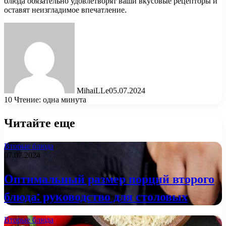
блюда обязательно удовлетворят ваши вкусовые рецепторы и
оставят неизгладимое впечатление.
MihaiLLe
05.07.2024
10
Чтение: одна минута
Читайте еще
Вторые блюда
07.07.2024
Оптимальный размер порций второго
блюда: руководство для столовых
Вторые блюда