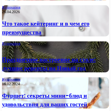
Кулинария
26.04.2026
Что такое кейтеринг и в чем его
преимущества
Кулинария
24.10.2025
Праздничное настроение на столе:
лучшие рецепты на Новый год
Кулинария
16.12.2024
Фуршет: секреты мини-блюд и
удовольствия для ваших гостей