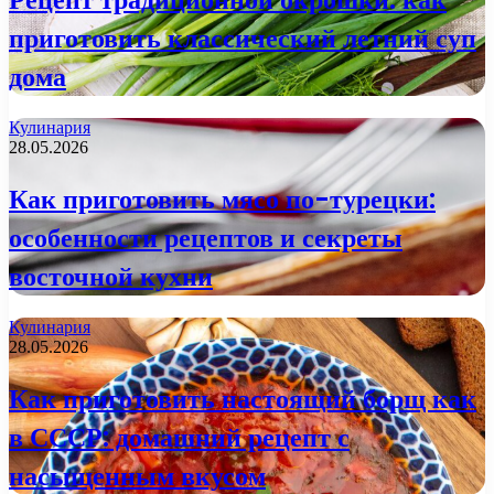
приготовить классический летний суп
дома
Кулинария
28.05.2026
Как приготовить мясо по-турецки:
особенности рецептов и секреты
восточной кухни
Кулинария
28.05.2026
Как приготовить настоящий борщ как
в СССР: домашний рецепт с
насыщенным вкусом