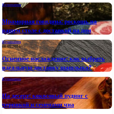
Кулинария
05.12.2024
Мраморная говядина: роскошь на
вашем столе с доставкой на дом
Кулинария
08.05.2024
Огненное наслаждение: как выбрать
идеальную доставку шашлыка?
Кулинария
03.01.2023
На десерт: кокосовый пудинг с
черникой и семенами чиа