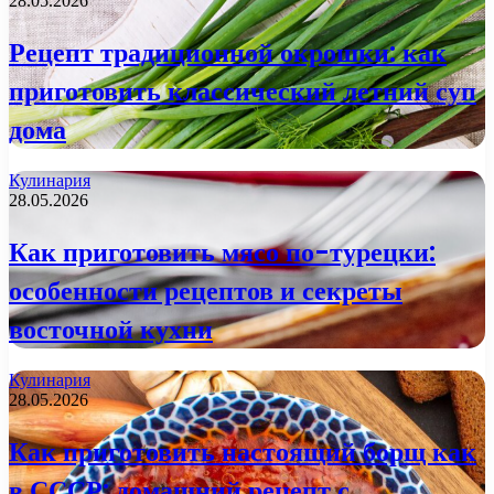
28.05.2026
Рецепт традиционной окрошки: как
приготовить классический летний суп
дома
Кулинария
28.05.2026
Как приготовить мясо по-турецки:
особенности рецептов и секреты
восточной кухни
Кулинария
28.05.2026
Как приготовить настоящий борщ как
в СССР: домашний рецепт с