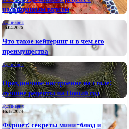
насыщенным вкусом
Кулинария
26.04.2026
Что такое кейтеринг и в чем его
преимущества
Кулинария
24.10.2025
Праздничное настроение на столе:
лучшие рецепты на Новый год
Кулинария
16.12.2024
Фуршет: секреты мини-блюд и