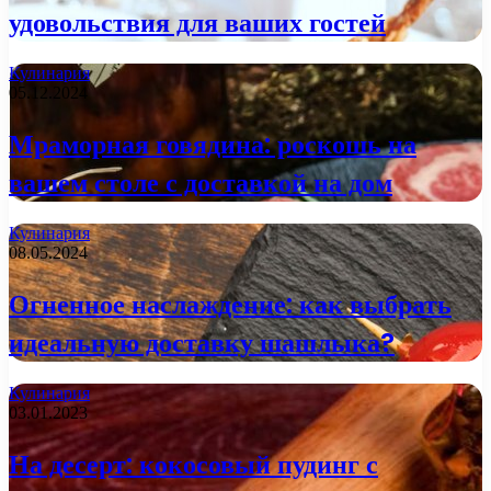
удовольствия для ваших гостей
Кулинария
05.12.2024
Мраморная говядина: роскошь на
вашем столе с доставкой на дом
Кулинария
08.05.2024
Огненное наслаждение: как выбрать
идеальную доставку шашлыка?
Кулинария
03.01.2023
На десерт: кокосовый пудинг с