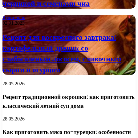
черникой и семенами чиа
Кулинария
02.01.2023
Рецепт для воскресного завтрака:
картофельный драник со
слабосоленым лососем, сливочным
сыром и огурцом
28.05.2026
Рецепт традиционной окрошки: как приготовить
классический летний суп дома
28.05.2026
Как приготовить мясо по-турецки: особенности