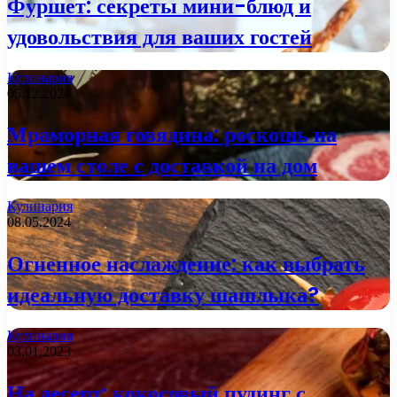
Фуршет: секреты мини-блюд и
удовольствия для ваших гостей
Кулинария
05.12.2024
Мраморная говядина: роскошь на
вашем столе с доставкой на дом
Кулинария
08.05.2024
Огненное наслаждение: как выбрать
идеальную доставку шашлыка?
Кулинария
03.01.2023
На десерт: кокосовый пудинг с