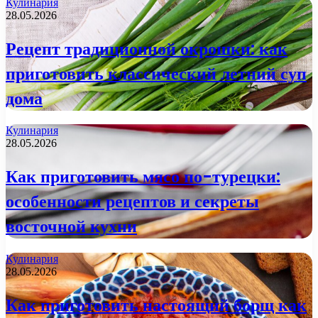
Кулинария
28.05.2026
Рецепт традиционной окрошки: как
приготовить классический летний суп
дома
Кулинария
28.05.2026
Как приготовить мясо по-турецки:
особенности рецептов и секреты
восточной кухни
Кулинария
28.05.2026
Как приготовить настоящий борщ как