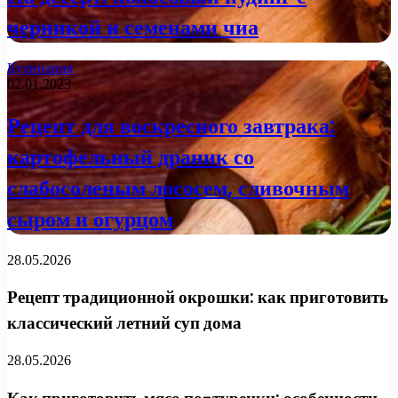
черникой и семенами чиа
Кулинария
02.01.2023
Рецепт для воскресного завтрака:
картофельный драник со
слабосоленым лососем, сливочным
сыром и огурцом
28.05.2026
Рецепт традиционной окрошки: как приготовить
классический летний суп дома
28.05.2026